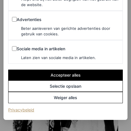
de website.
Advertenties
Advertenties
Brian Jones en Anita Pallenberg
Beter aanleveren van gerichte advertenties door
gebruik van cookies.
Jones en Pallenberg droegen even flamboyante looks op
het festival van 1967.
Sociale media in artikelen
Sociale media in artikelen
Laten zien van sociale media in artikelen.
Accepteer alles
Selectie opslaan
Weiger alles
(opent in een nieuw tabblad)
Privacybeleid