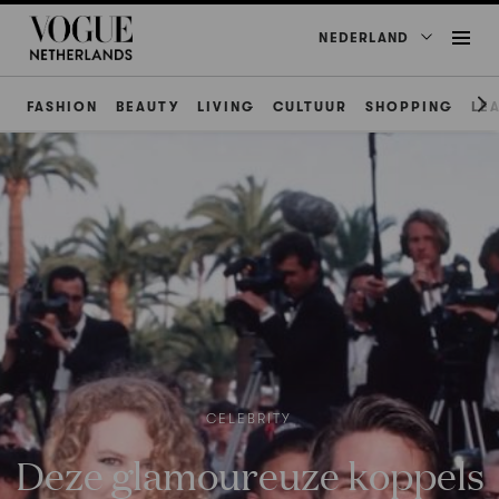
NEDERLAND
FASHION
BEAUTY
LIVING
CULTUUR
SHOPPING
LE
CELEBRITY
Deze glamoureuze koppels