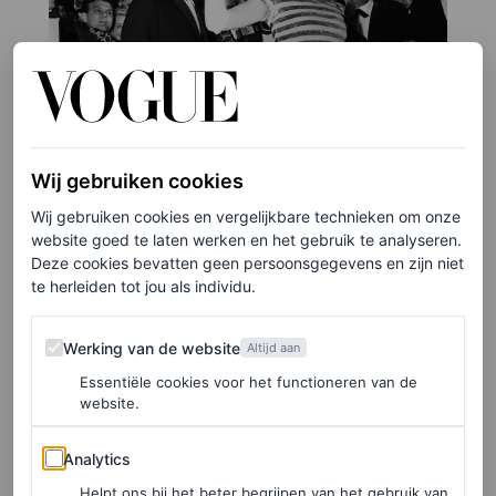
Wij gebruiken cookies
Wij gebruiken cookies en vergelijkbare technieken om onze
website goed te laten werken en het gebruik te analyseren.
Deze cookies bevatten geen persoonsgegevens en zijn niet
te herleiden tot jou als individu.
Werking van de website
Werking van de website
Altijd aan
Essentiële cookies voor het functioneren van de
website.
©GETTY IMAGES
Analytics
7
/22
Analytics
Helpt ons bij het beter begrijpen van het gebruik van