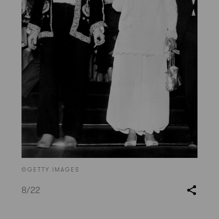
©GETTY IMAGES
8
/22