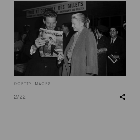
©GETTY IMAGES
2
/22