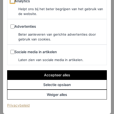
Voor mijn kinderen was ze tante Julia.” Roberts: “Ik ben
Analytics
blij dat George er was. We zaten geïsoleerd in een
Helpt ons bij het beter begrijpen van het gebruik van
de website.
bubbel. Ik ben nog nooit zo lang weggeweest van mijn
Advertenties
familie. De laatste keer dat ik zo’n lange tijd mijn gezin
Advertenties
niet heb gezien, was toen ik 25 was. Ik weet zeker dat
Beter aanleveren van gerichte advertenties door
gebruik van cookies.
deze vriendschap voor altijd is.”
Sociale media in artikelen
Sociale media in artikelen
Laten zien van sociale media in artikelen.
Accepteer alles
Selectie opslaan
Weiger alles
(opent in een nieuw tabblad)
Privacybeleid