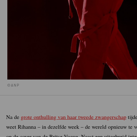
©ANP
Na de
grote onthulling van haar tweede zwangerschap
tijd
weet Rihanna – in dezelfde week – de wereld opnieuw te ve
op de cover van de Britse Vogue. Naast een uitgebreid int