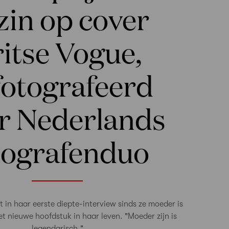
zin op cover
itse Vogue,
fotografeerd
r Nederlands
tografenduo
t in haar eerste diepte-interview sinds ze moeder is
t nieuwe hoofdstuk in haar leven. "Moeder zijn is
legendarisch."