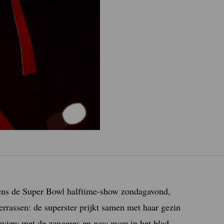
ens de Super Bowl halftime-show zondagavond,
rrassen: de superster prijkt samen met haar gezin
erview met de zangeres en
new mom
in het blad,