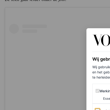
Wij geb
Wij gebrui
en het geb
te herleiden
Werking 
Werki
Esse
Analytics