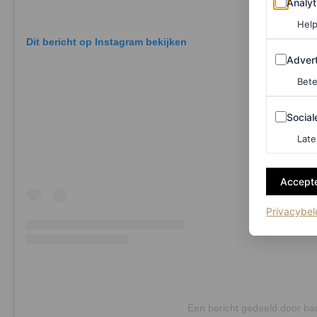
Analyt
Help
Dit bericht op Instagram bekijken
Adverten
Advert
Bete
Sociale m
Social
Late
Accepte
Privacybel
Een bericht gedeeld door bad