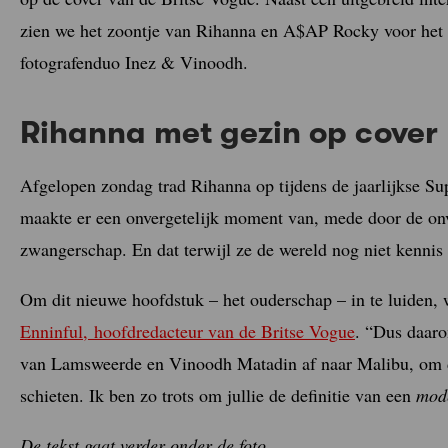
zien we het zoontje van Rihanna en A$AP Rocky voor het 
fotografenduo Inez & Vinoodh.
Rihanna met gezin op cover 
Afgelopen zondag trad Rihanna op tijdens de jaarlijkse Sup
maakte er een onvergetelijk moment van, mede door de on
zwangerschap. En dat terwijl ze de wereld nog niet kenni
Om dit nieuwe hoofdstuk – het ouderschap – in te luiden, w
Enninful,
hoofdredacteur van de Britse Vogue
. “Dus daaro
van Lamsweerde en Vinoodh Matadin af naar Malibu, om de 
schieten. Ik ben zo trots om jullie de definitie van een
mod
De tekst gaat verder onder de foto.