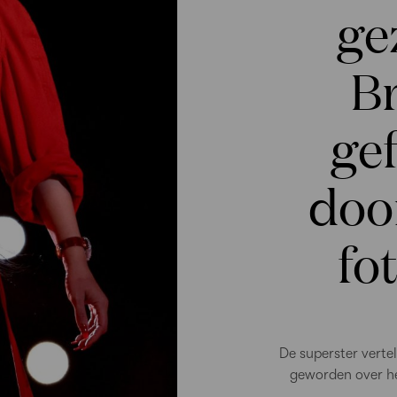
ge
Br
ge
doo
fo
De superster vertel
geworden over he