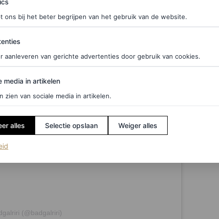
ics
t ons bij het beter begrijpen van het gebruik van de website.
ties
enties
r aanleveren van gerichte advertenties door gebruik van cookies.
edia in artikelen
e media in artikelen
n zien van sociale media in artikelen.
er alles
Selectie opslaan
Weiger alles
(opent in een nieuw tabblad)
eid
galriri (@badgalriri)