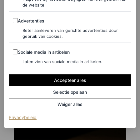
de website.
Advertenties
Advertenties
Beter aanleveren van gerichte advertenties door
gebruik van cookies.
Sociale media in artikelen
Sociale media in artikelen
Laten zien van sociale media in artikelen.
©VIRISA YONG
Accepteer alles
8
/19
Selectie opslaan
Karol G en Christina Aguilera
Weiger alles
(opent in een nieuw tabblad)
Privacybeleid