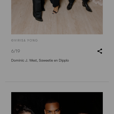
©VIRISA YONG
6
/19
Dominic J. West, Saweetie en Dipplo