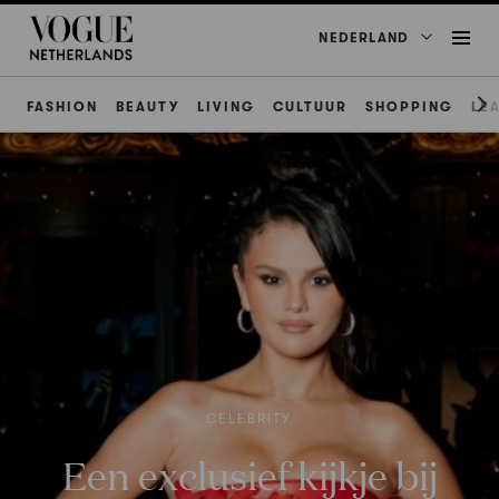
NEDERLAND
FASHION
BEAUTY
LIVING
CULTUUR
SHOPPING
LE
CELEBRITY
Een exclusief kijkje bij