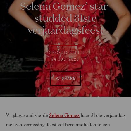
Selena Gomez’ star-
studded 31ste
verjaardagsfeest
CONCETTA CIARLO
24 JULI 2023
SHARE
Vrijdagavond vierde
Selena Gomez
haar 31ste verjaardag
met een verrassingsfeest vol beroemdheden in een