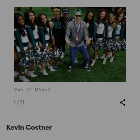
©GETTY IMAGES
4
/21
Kevin Costner