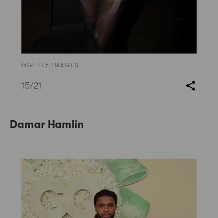
©GETTY IMAGES
15
/21
Damar Hamlin