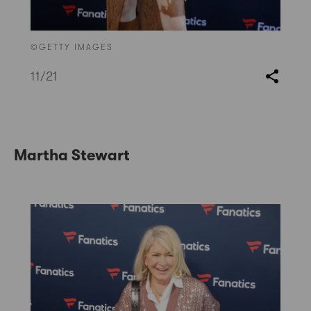
©GETTY IMAGES
11
/21
Martha Stewart