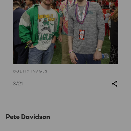
©GETTY IMAGES
3
/21
Pete Davidson