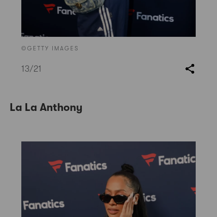
©GETTY IMAGES
13
/21
La La Anthony