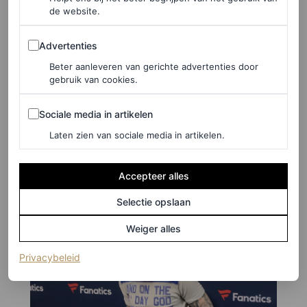
de website.
Advertenties
Advertenties
©GETTY IMAGES
Beter aanleveren van gerichte advertenties door
gebruik van cookies.
9
/21
Sociale media in artikelen
Sociale media in artikelen
Post Malone
Laten zien van sociale media in artikelen.
Accepteer alles
Selectie opslaan
Weiger alles
(opent in een nieuw tabblad)
Privacybeleid