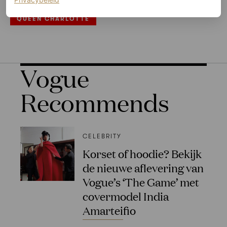
BRIDGERTON
JUNI 2023
NETFLIX
QUEEN CHARLOTTE
Vogue
Recommends
CELEBRITY
Korset of hoodie? Bekijk
de nieuwe aflevering van
Vogue’s ‘The Game’ met
covermodel India
Amarteifio