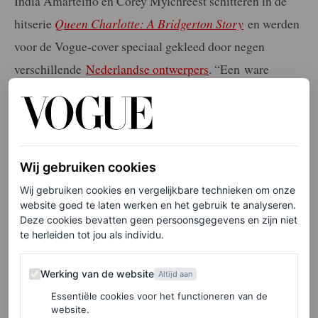
India Amarteifio en Corey Mylchreest schitteren in de
hitserie
Queen Charlotte: A Bridgerton Story
en werden
voor de Vogue-cover speciaal gekleed door negen
verschillende
Nederlandse ontwerpers
. “Een ware
militaire operatie”, aldus hoofdredacteur
Yeliz Çiçek
. De
twee hoofdrolspelers werden namelijk in één (korte) dag
in alle Amsterdamse ateliers én de tuinen van het
Rijksmuseum vastgelegd.
Wij gebruiken cookies
Wij gebruiken cookies en vergelijkbare technieken om onze
website goed te laten werken en het gebruik te analyseren.
Elke week onze beste artikelen in je inbox?
Deze cookies bevatten geen persoonsgegevens en zijn niet
Schrijf je hier in voor de Vogue-nieuwsbrief.
te herleiden tot jou als individu.
Werking van de website
Werking van de website
Altijd aan
Bovendien was dit de eerste grote modeshoot plus
Essentiële cookies voor het functioneren van de
interview ooit van zowel India als Corey. “Wat een
website.