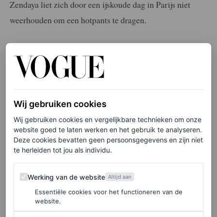
Zendaya liet zich door een ijskoude dag in Parijs niet
weerhouden om een hotpants te dragen.
Stijlvolle comeback
De ster heeft zich de afgelopen maanden op de
achtergrond gehouden, maar in februari keerde ze
Wij gebruiken cookies
triomfantelijk terug op de rode loper bij de NAACP
Wij gebruiken cookies en vergelijkbare technieken om onze
Image Awards
. Daar droeg ze een vintage Versace-
website goed te laten werken en het gebruik te analyseren.
creatie uit de jaren 90 en een door haar stylist Law Roach
Deze cookies bevatten geen persoonsgegevens en zijn niet
te herleiden tot jou als individu.
uitgezochte, op vintage geïnspireerde Prada-jurk. Even
later was ze te zien in een Armani Privé-jurk en een met
Werking van de website
Werking van de website
Altijd aan
rozen versierde Valentino bij de
SAG Awards
.
Essentiële cookies voor het functioneren van de
website.
De show van Louis Vuitton is haar eerste verschijning in