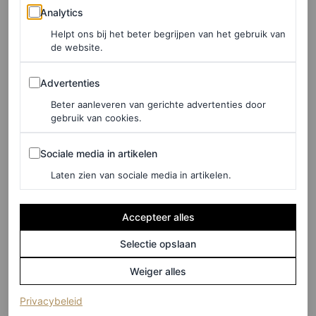
Analytics
de modemaand dit seizoen – ze is niet meer op de front
Analytics
row gezien sinds Valentino’s lente/zomer 2023-show in
Helpt ons bij het beter begrijpen van het gebruik van
de website.
oktober.
Advertenties
Advertenties
Beter aanleveren van gerichte advertenties door
gebruik van cookies.
Sociale media in artikelen
Sociale media in artikelen
Laten zien van sociale media in artikelen.
Accepteer alles
Selectie opslaan
Weiger alles
(opent in een nieuw tabblad)
Privacybeleid