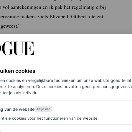
 vol aantekeningen en ik pak het regelmatig erbij
dberoemde makers zoals Elizabeth Gilbert, die zei:
 geweest.”
ruiken cookies
ken cookies en vergelijkbare technieken om onze website goed te la
ruik te analyseren. Deze cookies bevatten geen persoonsgegevens en
 tot jou als individu.
van de website
ng van de website
Altijd aan
ntiële cookies voor het functioneren van de website.