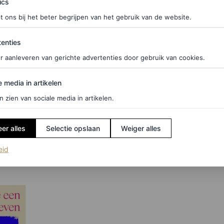
ics
t ons bij het beter begrijpen van het gebruik van de website.
ties
enties
r aanleveren van gerichte advertenties door gebruik van cookies.
edia in artikelen
e media in artikelen
n zien van sociale media in artikelen.
ragen: hoe leid je een kunstrijk leven? Dit boek,
van kunstenaars. Zodat jij elke dag van het jaar
er alles
Selectie opslaan
Weiger alles
(opent in een nieuw tabblad)
eid