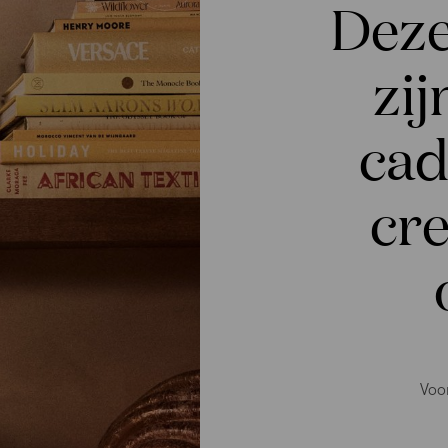
Deze
zij
cad
cre
Voo