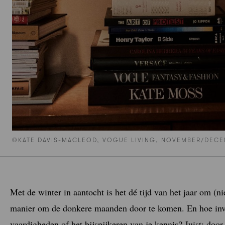
©KATE DAVIS-MACLEOD, VOGUE LIVING, NOVEMBER/DECE
Met de winter in aantocht is het dé tijd van het jaar om (n
manier om de donkere maanden door te komen. En hoe inves
vaardigheden of het bijspijkeren van je kennis? Juist: door