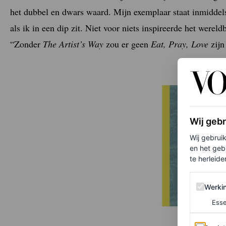
het dubbel en dwars waard. Mijn exemplaar staat inmiddels
als ik in een dip zit. Niet voor niets inspireerde het werel
“Zonder
The Artist’s Way
zou er geen
Eat, Pray, Love
zijn
Wij geb
Wij gebrui
en het geb
te herleiden
Werking 
Werki
Esse
Analytics