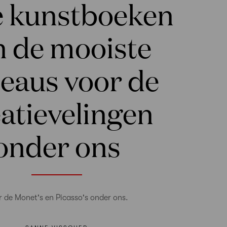
 kunstboeken
n de mooiste
eaus voor de
atievelingen
onder ons
r de Monet's en Picasso's onder ons.