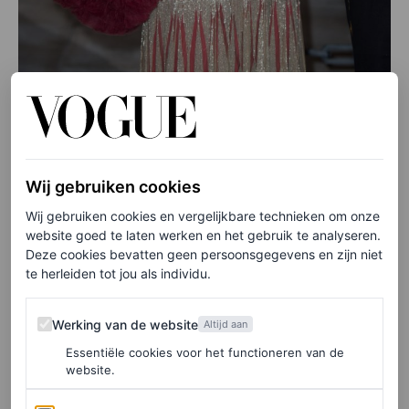
Wij gebruiken cookies
Orde van de Kousenband
Wij gebruiken cookies en vergelijkbare technieken om onze
Ontwerper Claes Iversen en koningin Máxima zijn al
website goed te laten werken en het gebruik te analyseren.
Deze cookies bevatten geen persoonsgegevens en zijn niet
jaren een
match made in heaven
. Een zeer geslaagde
te herleiden tot jou als individu.
samenwerking is die voor het bezoek aan Groot-
Werking van de website
Brittannië. Bij Willem-Alexander’s toetreding tot de
Werking van de website
Altijd aan
Orde van de Kousenband draagt Máxima een roze cape-
Essentiële cookies voor het functioneren van de
website.
jurk van de designer.
Analytics