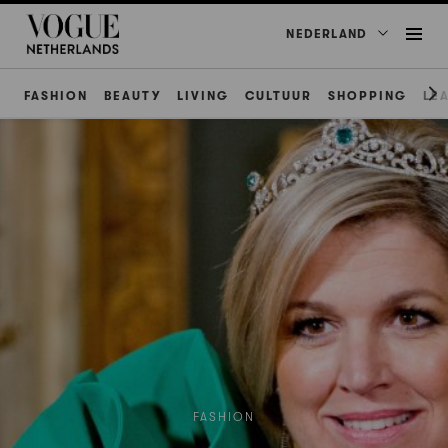
NEDERLAND
FASHION
BEAUTY
LIVING
CULTUUR
SHOPPING
LE
FASHION