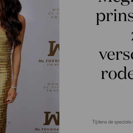
prin
vers
rode
Tijdens de speciale