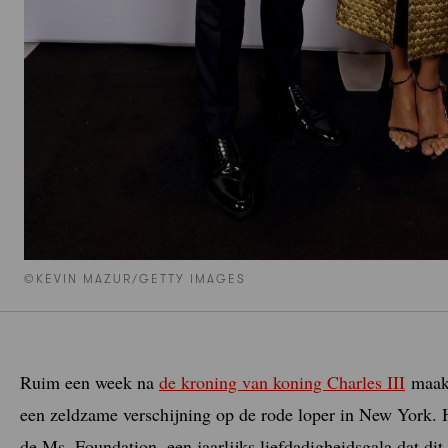
©KEVIN MAZUR/GETTY IMAGES
Ruim een week na
de kroning van koning Charles III
maakt
een zeldzame verschijning op de rode loper in New York.
de Ms. Foundation, een jaarlijks liefdadigheidsgala dat dit j