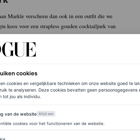
han Markle verscheen dan ook in een outfit die we
gin koos voor een strapless gouden cocktailjurk van
van J. Crew, Tom Ford-hakken en een bijpassende
t een zijwaarts, golvend kapsel en
glowy
make-
 outfits die we de laatste jaren veel bij haar
ruiken cookies
tekent dit dat de hertogin langzaamaan teruggrijpt
ken cookies en vergelijkbare technieken om onze website goed te la
ruik te analyseren. Deze cookies bevatten geen persoonsgegevens en
 tot jou als individu.
van de website
ng van de website
Altijd aan
ntiële cookies voor het functioneren van de website.
ics