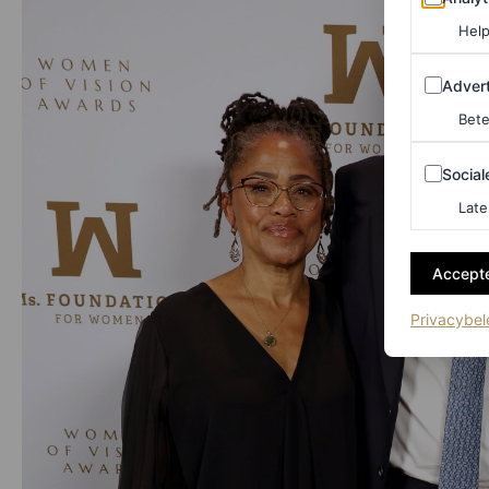
Help
Adverten
Advert
Bete
Sociale m
Social
Late
Accepte
Privacybel