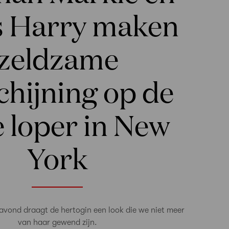
s Harry maken
zeldzame
chijning op de
 loper in New
York
 avond draagt de hertogin een look die we niet meer
van haar gewend zijn.