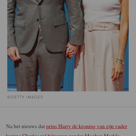
©GETTY IMAGES
Na het nieuws dat
prins Harry de kroning van zijn vader
koning Charles zal bijwonen
zonder Meghan Markle,