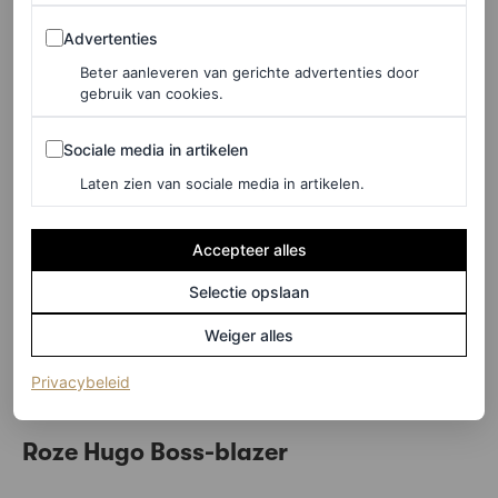
Advertenties
Advertenties
Beter aanleveren van gerichte advertenties door
gebruik van cookies.
Sociale media in artikelen
©GETTY IMAGES
Sociale media in artikelen
Laten zien van sociale media in artikelen.
Prince Harry and Meghan Markle in
Accepteer alles
LA!
#NBACelebRow
Selectie opslaan
pic.twitter.com/F8pPin9CG8
Weiger alles
— NBA (@NBA)
April 25, 2023
(opent in een nieuw tabblad)
Privacybeleid
Roze Hugo Boss-blazer