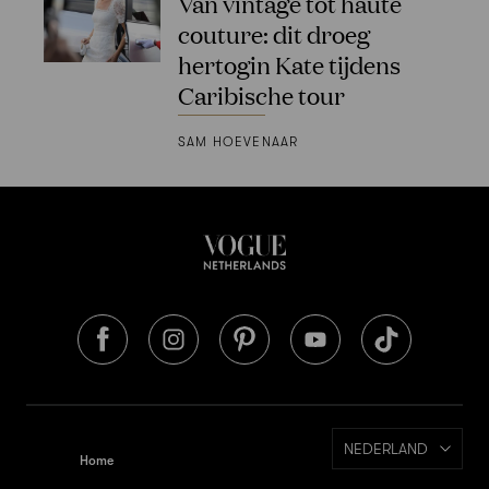
Van vintage tot haute
couture: dit droeg
hertogin Kate tijdens
Caribische tour
SAM HOEVENAAR
NEDERLAND
Home