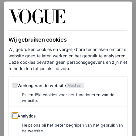
Wij gebruiken cookies
Dit bericht op Instagram bekijken
Wij gebruiken cookies en vergelijkbare technieken om onze
website goed te laten werken en het gebruik te analyseren.
Deze cookies bevatten geen persoonsgegevens en zijn niet
te herleiden tot jou als individu.
Werking van de website
Werking van de website
Altijd aan
Essentiële cookies voor het functioneren van de
website.
Analytics
Analytics
Helpt ons bij het beter begrijpen van het gebruik van
de website.
Een bericht gedeeld door Duke and Duchess of Cambridge (@dukeandduchessofcambridge)