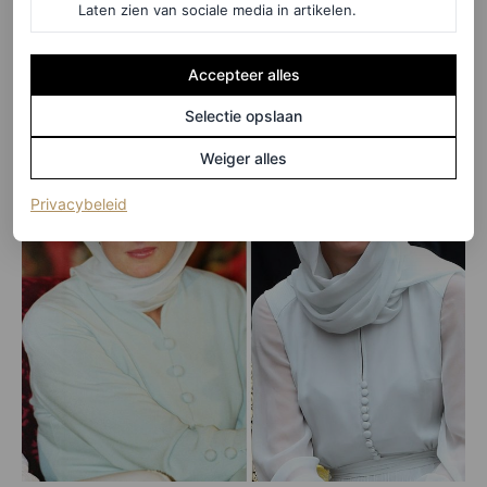
Diana droeg tijdens haar eerste solotournee door de regio
Laten zien van sociale media in artikelen.
in 1991.
Accepteer alles
Selectie opslaan
Weiger alles
(opent in een nieuw tabblad)
Privacybeleid