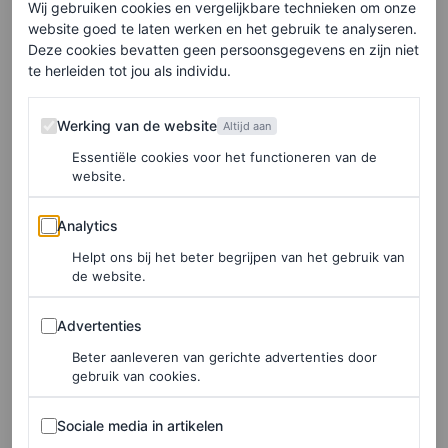
Kate Middleton te beschouwen als een knipoog naar
Wij gebruiken cookies en vergelijkbare technieken om onze
website goed te laten werken en het gebruik te analyseren.
prinses Diana. Toch heeft de hertogin voor haar
Deze cookies bevatten geen persoonsgegevens en zijn niet
overzeese looks ongetwijfeld Diana’s succesvolle
te herleiden tot jou als individu.
tourgarderobe als blauwdruk gebruikt. Naast de intense
Werking van de website
Werking van de website
publieke controle wordt niets aan het toeval overgelaten
Altijd aan
Essentiële cookies voor het functioneren van de
wanneer diplomatieke relaties op het spel staan. Neem
website.
bijvoorbeeld de diamanten jubileumtournee van de
Analytics
Cambridges door het Verre Oosten in 2012. Kate was te
Analytics
zien in een ivoorkleurige look met hoofddoek,
Helpt ons bij het beter begrijpen van het gebruik van
de website.
vergelijkbaar met Diana’s verschijning tijdens haar reis
Advertenties
naar Pakistan in 1996. Toen Kate in 2019 zelf een bezoek
Advertenties
aan het land bracht, gaf ze Catherine Walker (een Diana-
Beter aanleveren van gerichte advertenties door
gebruik van cookies.
favoriet) de opdracht een salwar kameez te maken. Die
was rechtstreeks geïnspireerd op de traditionele jurk die
Sociale media in artikelen
Sociale media in artikelen