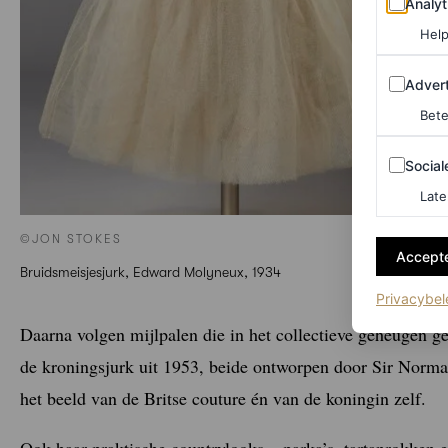
Analyt
Help
Adverten
Advert
Bete
Sociale m
Social
Late
©JON STOKES
Accepte
Bruidsmeisjesjurk, Edward Molyneux, 1934
Privacybel
Daarna volgen mijlpalen die in het collectieve geheugen g
de kroningsjurk uit 1953, beide ontworpen door Sir Norma
het beeld van de Britse couture én van de koningin zelf.
Ook haar praktische countrylooks – parka’s, tartanrokken 