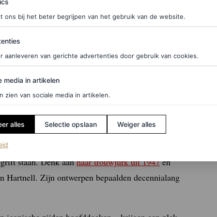
ics
t ons bij het beter begrijpen van het gebruik van de website.
ties
enties
r aanleveren van gerichte advertenties door gebruik van cookies.
edia in artikelen
e media in artikelen
n zien van sociale media in artikelen.
er alles
Selectie opslaan
Weiger alles
(opent in een nieuw tabblad)
eid
egrift staan. Denk aan
haar trouwjurk uit 1947
en
n Hartnell. Zijn ontwerpen bepaalden decennialang
en iconische zijden hoofddoeken – krijgen een plek