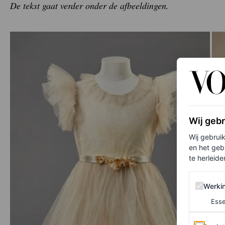
De tekst gaat verder onder de afbeeldingen.
Wij geb
Wij gebrui
en het geb
te herleiden
Werking 
Werki
Esse
Analytics