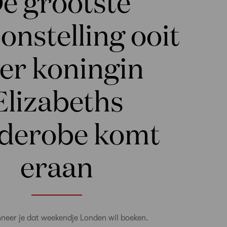
e grootste
onstelling ooit
er koningin
Elizabeths
derobe komt
eraan
nneer je dat weekendje Londen wil boeken.