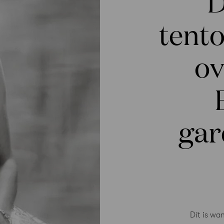
D
tento
ov
gar
Dít is wa