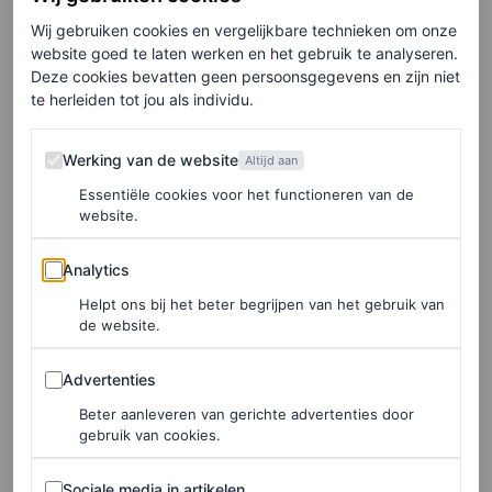
LEES OOK
Wij gebruiken cookies en vergelijkbare technieken om onze
Taylor Swifts nieuwe album ‘The Life of a
website goed te laten werken en het gebruik te analyseren.
Showgirl’ is nu te beluisteren
Deze cookies bevatten geen persoonsgegevens en zijn niet
te herleiden tot jou als individu.
MARGAUX ANBOUBA
Werking van de website
Werking van de website
Altijd aan
Met andere woorden: Taylor Swift adviseert je om je
Essentiële cookies voor het functioneren van de
energie te beschouwen als een kostbaar goed. Iets wat
website.
alleen aan jou toebehoort. Niemand heeft het recht om
Analytics
Analytics
deze energie te bezitten of te exploiteren. Je kiest er zelf
Helpt ons bij het beter begrijpen van het gebruik van
voor wat je ermee doet. Gezien de kwaliteit en
de website.
zeldzaamheid ervan, is het dus niet de moeite waard om
Advertenties
Advertenties
onze energie te verspillen aan dingen die het niet waard
Beter aanleveren van gerichte advertenties door
zijn of die de waarde ervan aantasten.
gebruik van cookies.
Sociale media in artikelen
Sociale media in artikelen