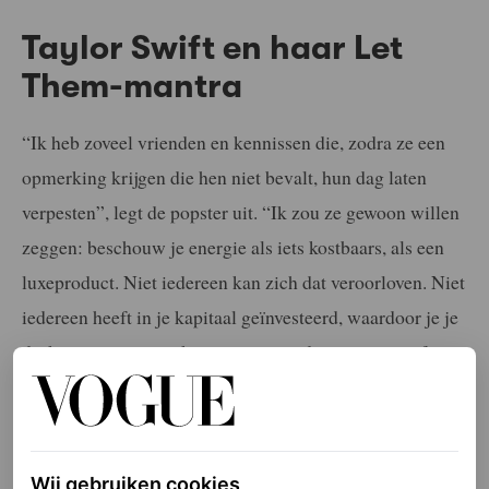
Taylor Swift en haar Let
Them-mantra
“Ik heb zoveel vrienden en kennissen die, zodra ze een
opmerking krijgen die hen niet bevalt, hun dag laten
verpesten”, legt de popster uit. “Ik zou ze gewoon willen
zeggen: beschouw je energie als iets kostbaars, als een
luxeproduct. Niet iedereen kan zich dat veroorloven. Niet
iedereen heeft in je kapitaal geïnvesteerd, waardoor je je
druk zou moeten maken over wat anderen zeggen of
denken. Waar je je energie aan besteedt, is helemaal aan
jou.”
Wij gebruiken cookies