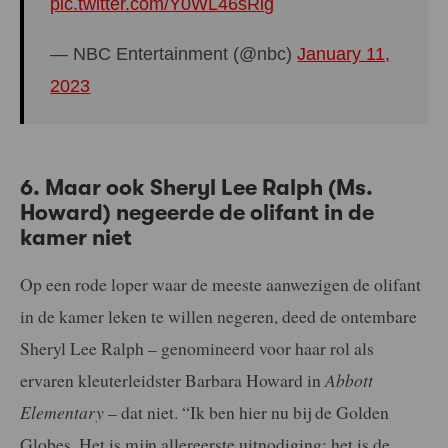
pic.twitter.com/Y0WL46sRig
— NBC Entertainment (@nbc)
January 11,
2023
6. Maar ook Sheryl Lee Ralph (Ms.
Howard) negeerde de olifant in de
kamer niet
Op een rode loper waar de meeste aanwezigen de olifant
in de kamer leken te willen negeren, deed de ontembare
Sheryl Lee Ralph – genomineerd voor haar rol als
ervaren kleuterleidster Barbara Howard in
Abbott
Elementary
– dat niet. “Ik ben hier nu bij de Golden
Globes. Het is mijn allereerste uitnodiging; het is de