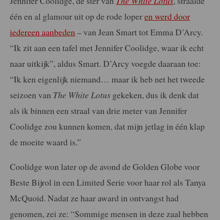
Jennifer Coolidge, dé ster van
The White Lotus
, straalde
één en al glamour uit op de rode loper
en werd door
iedereen aanbeden
– van Jean Smart tot Emma D’Arcy.
“Ik zit aan een tafel met Jennifer Coolidge, waar ik echt
naar uitkijk”, aldus Smart. D’Arcy voegde daaraan toe:
“Ik ken eigenlijk niemand… maar ik heb net het tweede
seizoen van
The White Lotus
gekeken, dus ik denk dat
als ik binnen een straal van drie meter van Jennifer
Coolidge zou kunnen komen, dat mijn jetlag in één klap
de moeite waard is.”
Coolidge won later op de avond de Golden Globe voor
Beste Bijrol in een Limited Serie voor haar rol als Tanya
McQuoid. Nadat ze haar award in ontvangst had
genomen, zei ze: “Sommige mensen in deze zaal hebben