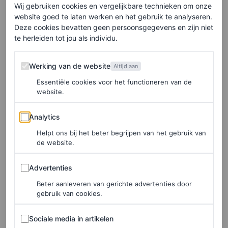
vandaan kom, en om altijd te onthouden wie me mijn
Wij gebruiken cookies en vergelijkbare technieken om onze
website goed te laten werken en het gebruik te analyseren.
eerste kans gaf. Ik ben zo blij om Steven Spielberg hier
Deze cookies bevatten geen persoonsgegevens en zijn niet
vanavond te zien. Toen ik mijn carrière begon als
te herleiden tot jou als individu.
kindacteur in
Indiana Jones and the Temple of Doom
,
Werking van de website
Werking van de website
Altijd aan
was ik zo blij dat ik was uitgekozen. Toen ik ouder werd,
Essentiële cookies voor het functioneren van de
begon ik me af te vragen of ik niet gewoon geluk had
website.
gehad. Jarenlang was ik bang dat ik niets meer te bieden
Analytics
Analytics
had. Wat ik ook deed, ik zou nooit overtreffen wat ik als
Helpt ons bij het beter begrijpen van het gebruik van
kind had bereikt. Gelukkig, meer dan dertig jaar later,
de website.
dachten twee jongens aan mij. Ze herinnerden zich dat
Advertenties
kind en gaven me een kans om het opnieuw te proberen.”
Advertenties
Beter aanleveren van gerichte advertenties door
gebruik van cookies.
Ke Huy Quan gets emotional as he accepts
Sociale media in artikelen
Sociale media in artikelen
his
#GoldenGlobe
.
https://t.co/IpBnF0ZqEp