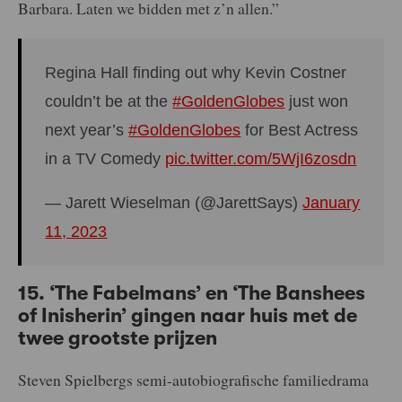
Barbara. Laten we bidden met z’n allen.”
Regina Hall finding out why Kevin Costner
couldn’t be at the
#GoldenGlobes
just won
next year’s
#GoldenGlobes
for Best Actress
in a TV Comedy
pic.twitter.com/5WjI6zosdn
— Jarett Wieselman (@JarettSays)
January
11, 2023
15. ‘The Fabelmans’ en ‘The Banshees
of Inisherin’ gingen naar huis met de
twee grootste prijzen
Steven Spielbergs semi-autobiografische familiedrama