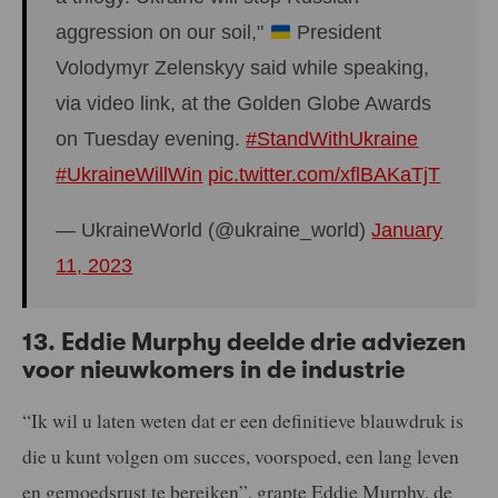
aggression on our soil,"
President
Volodymyr Zelenskyy said while speaking,
via video link, at the Golden Globe Awards
on Tuesday evening.
#StandWithUkraine
#UkraineWillWin
pic.twitter.com/xflBAKaTjT
— UkraineWorld (@ukraine_world)
January
11, 2023
13. Eddie Murphy deelde drie adviezen
voor nieuwkomers in de industrie
“Ik wil u laten weten dat er een definitieve blauwdruk is
die u kunt volgen om succes, voorspoed, een lang leven
en gemoedsrust te bereiken”, grapte Eddie Murphy, de