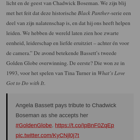
licht en de geest van Chadwick Boseman. We zijn blij
met het feit dat deze historische
Black Panther
-serie een
deel van zijn nalatenschap is, en dat hij ons heeft helpen
leiden. We hebben de wereld laten zien hoe zwarte
eenheid, leiderschap en liefde eruitziet – achter én voor
de camera.” De avond betekende Bassett’s tweede
Golden Globe overwinning. De eerste? Die won ze in
1993, voor het spelen van Tina Turner in
What’s Love
Got to Do with It
.
Angela Bassett pays tribute to Chadwick
Boseman as she accepts her
#GoldenGlobe
.
https://t.co/IpBnF0ZqEp
pic.twitter.com/KyCNjl0j7t