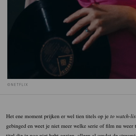
©NETFLIX
Het ene moment prijken er wel tien titels op je
to watch-lis
gebinged en weet je niet meer welke serie of film nu weer t
titel die je nog niet hebt gezien, alleen al omdat de stre