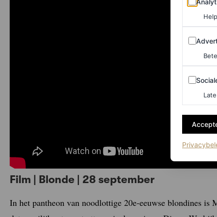
Analyt
Help
Adverten
Advert
Bete
Sociale m
Social
Late
Accepte
Privacybel
Film | Blonde | 28 september
In het pantheon van noodlottige 20e-eeuwse blondines is 