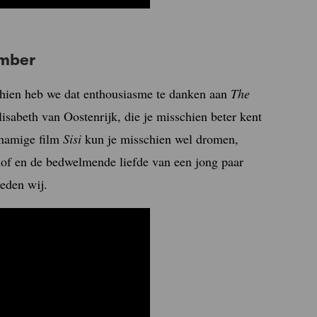
ember
chien heb we dat enthousiasme te danken aan
The
lisabeth van Oostenrijk, die je misschien beter kent
jknamige film
Sisi
kun je misschien wel dromen,
hof en de bedwelmende liefde van een jong paar
eden wij.