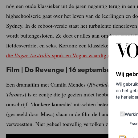
nóg een oude klassieker uit de jaren negentig terug in een
highschoolserie gaat over het leven van de leerlingen en 
Sydney. In de reboot-versie staat het turbulente tienerleve
wordt buitengesloten. Ze doet er alles aan om haar reputatie
liefdesverdriet en seks. Kortom: een klassieke highschools
die
Vogue Australia
sprak en Vogue-waardig op de foto zet
Film | Do Revenge | 16 september
Wij geb
Een dramafilm met Camila Mendes (
Riverdale
), Maya Haw
Wij gebrui
en het geb
Thrones
) is er eentje die je gezien móet hebben. En als w
te herleiden
omschrijft ‘donkere komedie’ misschien beter het betreffe
Werking 
(gespeeld door Maya) slaan in de film de handen ineen om
Werki
verwoestten. Niet geheel toevallig vertolken zij de meest g
Esse
Analytics