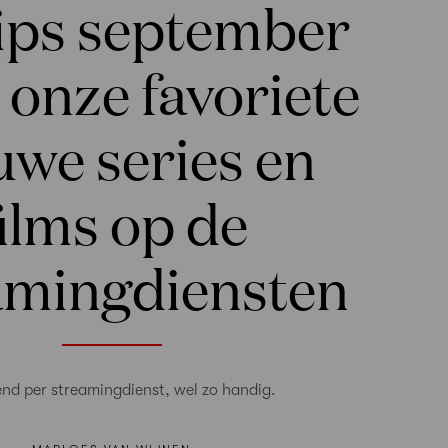
tips september
 onze favoriete
uwe series en
films op de
amingdiensten
nd per streamingdienst, wel zo handig.