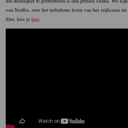
dat moeilijker te portretteren is dan prinses Diana. We kij
van Netflix, over het turbulente leven van het stijlicoon uit
film, lees je
hier
.