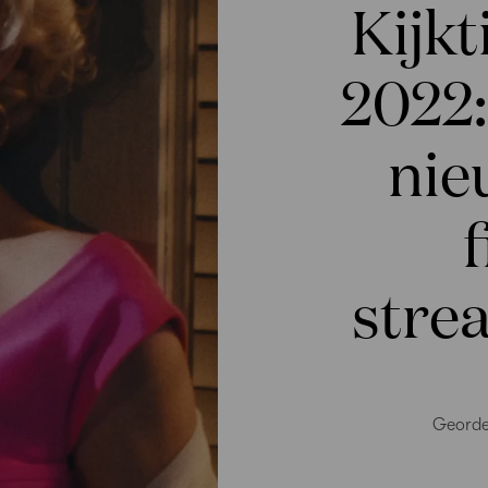
Kijk
2022:
nie
stre
Georde