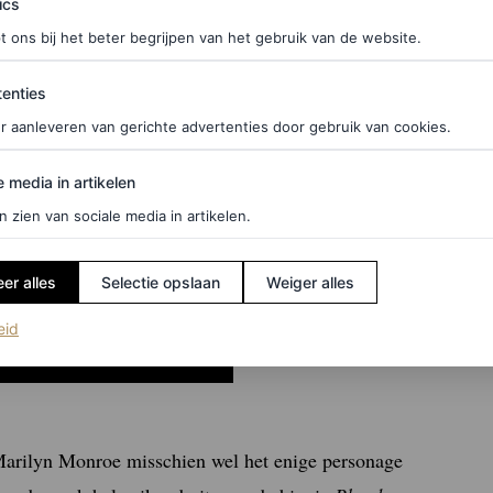
ics
t ons bij het beter begrijpen van het gebruik van de website.
ties
enties
r aanleveren van gerichte advertenties door gebruik van cookies.
edia in artikelen
e media in artikelen
n zien van sociale media in artikelen.
er alles
Selectie opslaan
Weiger alles
(opent in een nieuw tabblad)
eid
Marilyn Monroe misschien wel het enige personage