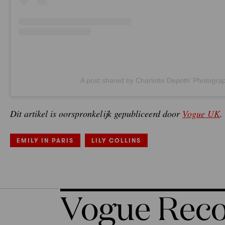
A post shared by Charlotte Depoth’ Photogra
Dit artikel is oorspronkelijk gepubliceerd door
Vogue UK
.
EMILY IN PARIS
LILY COLLINS
Vogue Re