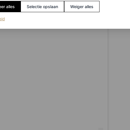
er alles
Selectie opslaan
Weiger alles
(opent in een nieuw tabblad)
eid