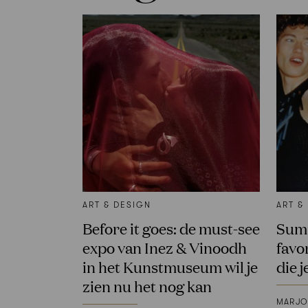
ART & DESIGN
ART &
Before it goes: de must-see
Summ
expo van Inez & Vinoodh
favo
in het Kunstmuseum wil je
die j
zien nu het nog kan
MARJO