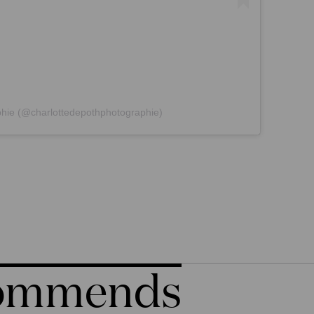
phie (@charlottedepothphotographie)
commends