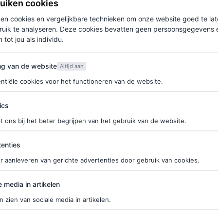
ruiken cookies
ken cookies en vergelijkbare technieken om onze website goed te la
egahit tv-serie blijft voor alsnog uit. Maar de
ruik te analyseren. Deze cookies bevatten geen persoonsgegevens en
esverbrandende) looks van Collins stijgt. Wordt het
 tot jou als individu.
urk van Valentino in delicate pasteltinten?
Love it
van de website
at we tot nu toe weten over de aankomende
ng van de website
Altijd aan
d lees je hier.
ntiële cookies voor het functioneren van de website.
ics
t ons bij het beter begrijpen van het gebruik van de website.
ties
enties
r aanleveren van gerichte advertenties door gebruik van cookies.
edia in artikelen
e media in artikelen
n zien van sociale media in artikelen.