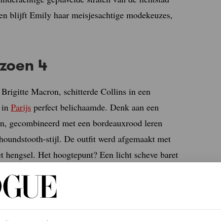
en blijft Emily haar meisjesachtige modekeuzes,
izoen 4
 Brigitte Macron, schitterde Collins in een
 in
Parijs
perfect belichaamde. Denk aan een
ten, gecombineerd met een bordeauxrood leren
houndstooth-stijl. De outfit werd afgemaakt met
t hengsel. Het hoogtepunt? Een licht scheve baret
f je hier in voor de Vogue-nieuwsbrief.