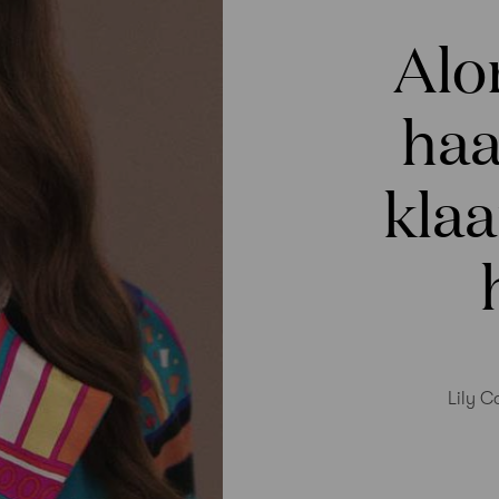
Alo
haa
klaa
Lily C