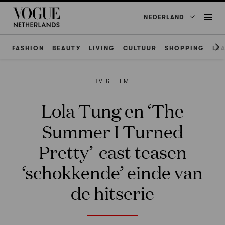
NEDERLAND
FASHION
BEAUTY
LIVING
CULTUUR
SHOPPING
LE
TV & FILM
Lola Tung en ‘The
Summer I Turned
Pretty’-cast teasen
‘schokkende’ einde van
de hitserie