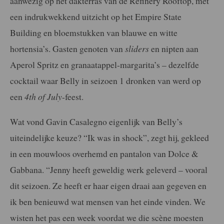
aanwezig op het dakterras van de Refinery Rooftop, met
een indrukwekkend uitzicht op het Empire State
Building en bloemstukken van blauwe en witte
hortensia’s. Gasten genoten van
sliders
en nipten aan
Aperol Spritz en granaatappel-margarita’s – dezelfde
cocktail waar Belly in seizoen 1 dronken van werd op
een
4th of July
-feest.
Wat vond Gavin Casalegno eigenlijk van Belly’s
uiteindelijke keuze? “Ik was in shock”, zegt hij, gekleed
in een mouwloos overhemd en pantalon van Dolce &
Gabbana. “Jenny heeft geweldig werk geleverd – vooral
dit seizoen. Ze heeft er haar eigen draai aan gegeven en
ik ben benieuwd wat mensen van het einde vinden. We
wisten het pas een week voordat we die scène moesten