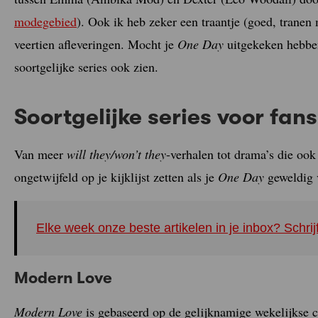
modegebied
). Ook ik heb zeker een traantje (goed, tranen m
veertien afleveringen. Mocht je
One Day
uitgekeken hebben
soortgelijke series ook zien.
Soortgelijke series voor fa
Van meer
will they/won’t they
-verhalen tot drama’s die ook 
ongetwijfeld op je kijklijst zetten als je
One Day
geweldig 
Elke week onze beste artikelen in je inbox? Schrij
Modern Love
Modern Love
is gebaseerd op de gelijknamige wekelijkse