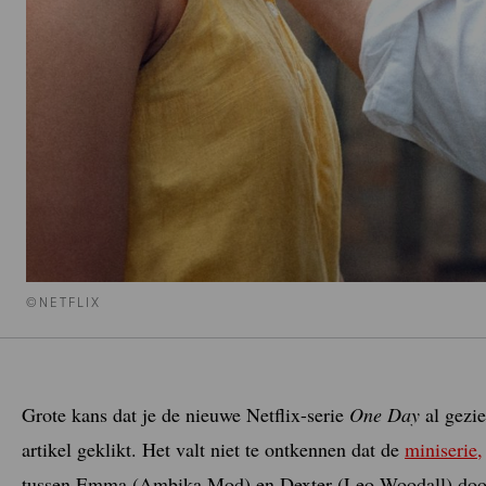
©NETFLIX
Grote kans dat je de nieuwe Netflix-serie
One Day
al gezie
artikel geklikt. Het valt niet te ontkennen dat de
miniserie,
tussen Emma (Ambika Mod) en Dexter (Leo Woodall) door 