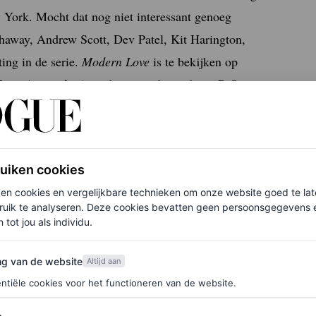
w York. Mocht dat nog niet interessant genoeg
thaway, Andrew Scott, Dev Patel, Kit Harington,
ing in de serie.
Modern Love
is te bekijken op
Love Amsterdam
) vindt met onder anderen Rifka
ruiken cookies
en gedurende achttien jaar, waarbij er telkens
ken cookies en vergelijkbare technieken om onze website goed te la
elling vormt ook de rode draad in
This Is Us
, te
ruik te analyseren. Deze cookies bevatten geen persoonsgegevens en
n zussen Kevin, Kate en Randall en hun ouders Jack
 tot jou als individu.
van de website
ng van de website
Altijd aan
ntiële cookies voor het functioneren van de website.