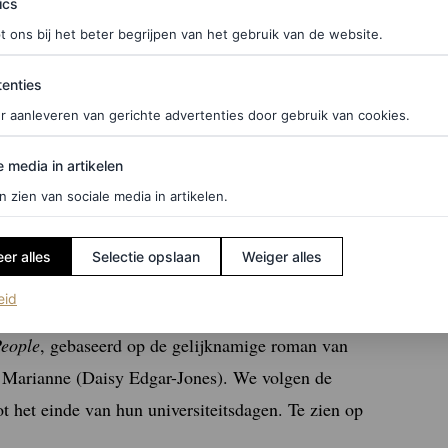
ics
t ons bij het beter begrijpen van het gebruik van de website.
ties
enties
r aanleveren van gerichte advertenties door gebruik van cookies.
edia in artikelen
e media in artikelen
n zien van sociale media in artikelen.
er alles
Selectie opslaan
Weiger alles
(opent in een nieuw tabblad)
eid
deze serie ook voortdurend af of de
eople
, gebaseerd op de gelijknamige roman van
 Marianne (Daisy Edgar-Jones). We volgen de
t het einde van hun universiteitsdagen. Te zien op