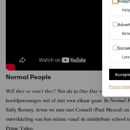
Analyt
Help
Adverten
Advert
Bete
Sociale m
Social
Late
Accepte
Normal People
Privacybel
Will they or won’t they?
Net als in
One Day
vraag je je in 
hoofdpersonages wel of niet voor elkaar gaan. In
Normal P
Sally Rooney, leven we mee met Connell (Paul Mescal) en
ontwikkeling van hun relatie vanaf de middelbare school to
Prime Video.