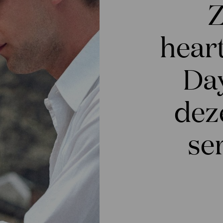
Z
hear
Day
dez
se