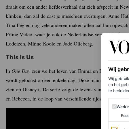
draait om een ander liefdesverhaal dat zich afspeelt in Ne
klinken, dan zal de cast je misschien overtuigen: Anne Ha
Tina Fey en nog vele anderen maken allemaal hun opwacht
Prime Video, waar je ook de Nederlandse versie (
Modern 
Lodeizen, Minne Koole en Jade Olieberg.
This is Us
Wij geb
In
One Day
zien we het leven van Emma en Dexter verander
Wij gebrui
wordt gefocust op een enkele dag. Deze manier van storyt
en het geb
zien op Disney+. De serie volgt de levens van de broers e
te herleiden
en Rebecca, in de loop van verschillende tijdspannes.
Werking 
Werki
Esse
Analytics