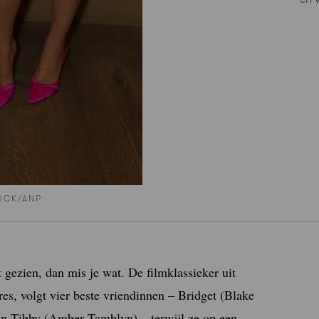
OCK/ANP
 gezien, dan mis je wat. De filmklassieker uit
s, volgt vier beste vriendinnen – Bridget (Blake
en Tibby (Amber Tamblyn) – terwijl ze op een