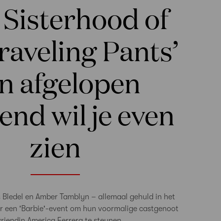
 Sisterhood of
raveling Pants’
n afgelopen
nd wil je even
zien
is Bledel en Amber Tamblyn – allemaal gehuld in het
 een 'Barbie'-event om hun voormalige castgenoot
vriendin America Ferrera te steunen.