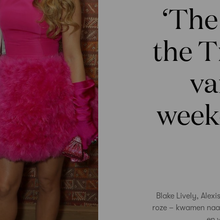
‘The
the T
va
weeke
Blake Lively, Alex
roze – kwamen naar
en 