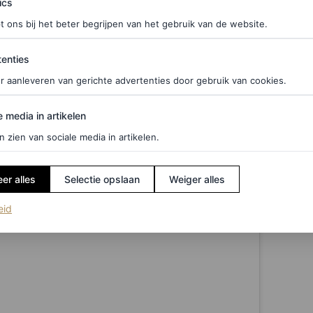
ics
t ons bij het beter begrijpen van het gebruik van de website.
ties
enties
r aanleveren van gerichte advertenties door gebruik van cookies.
edia in artikelen
e media in artikelen
n zien van sociale media in artikelen.
er alles
Selectie opslaan
Weiger alles
(opent in een nieuw tabblad)
eid