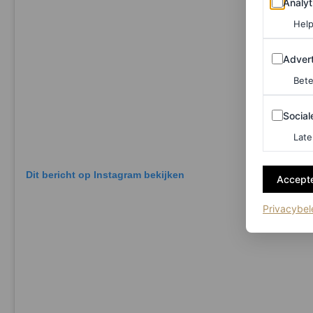
Analyt
Help
Adverten
Advert
Bete
Sociale m
Social
Late
Dit bericht op Instagram bekijken
Accepte
Privacybel