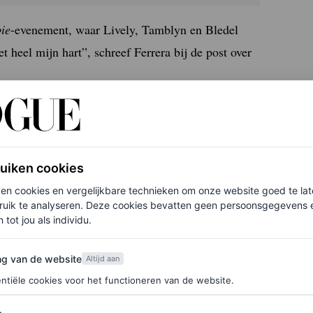
ie
-evenement, waar Lively, Tamblyn en Bledel
 heel mijn hart”, schreef Ferrera bij de post over
n de film krijgen? In het land van Hollywood is
ruiken cookies
ken cookies en vergelijkbare technieken om onze website goed te la
ruik te analyseren. Deze cookies bevatten geen persoonsgegevens en
 tot jou als individu.
van de website
ng van de website
Altijd aan
ntiële cookies voor het functioneren van de website.