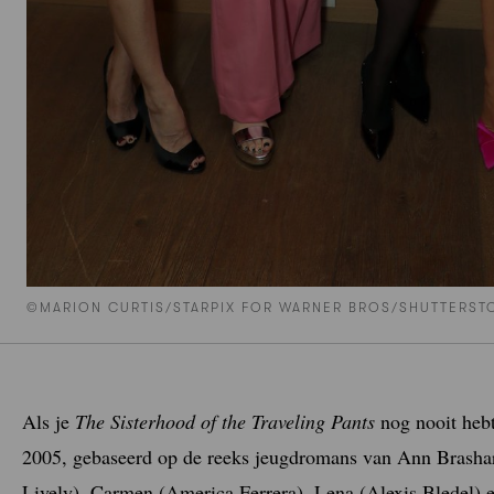
©MARION CURTIS/STARPIX FOR WARNER BROS/SHUTTERST
Als je
The Sisterhood of the Traveling Pants
nog nooit hebt
2005, gebaseerd op de reeks jeugdromans van Ann Brashare
Lively), Carmen (America Ferrera), Lena (Alexis Bledel) 