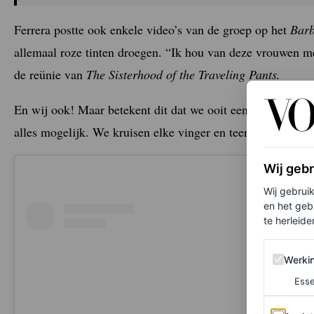
Ferrera postte ook enkele video’s van de groep op het
Barb
allemaal roze tinten droegen. “Ik hou van deze vrouwen met
de reünie van
The Sisterhood of the Traveling Pants.
En wij ook! Maar betekent dit dat we ooit een deel drie va
alles mogelijk. We kruisen elke vinger en teen.
Wij geb
Wij gebrui
en het geb
te herleiden
Werking 
Werki
Esse
Analytics