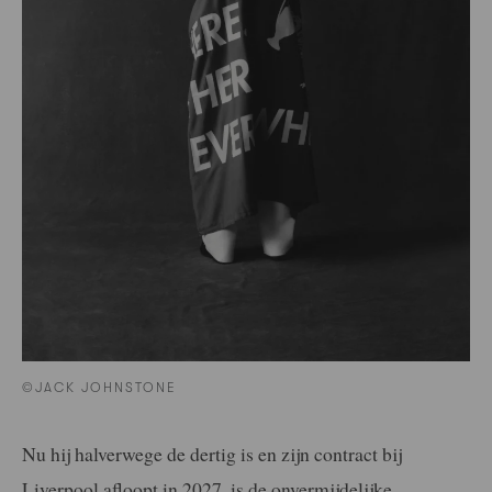
©JACK JOHNSTONE
Nu hij halverwege de dertig is en zijn contract bij
Liverpool afloopt in 2027, is de onvermijdelijke