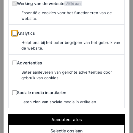
Werking van de website
Werking van de website
Altijd aan
mentaal sterker gemaakt: een harder werker en een
Essentiële cookies voor het functioneren van de
betere leider. “Ik denk dat dat een groot deel van mijn
website.
succes is. Ik keek niet te ver vooruit. Er zijn verschillende
Analytics
Analytics
routes naar, hopelijk, grootsheid.”
Helpt ons bij het beter begrijpen van het gebruik van
de website.
Geloof in het team
Advertenties
Advertenties
Die ervaring had hij de afgelopen maanden hard nodig.
Beter aanleveren van gerichte advertenties door
gebruik van cookies.
Van Dijk kende veel glorieuze seizoenen op Anfield,
Sociale media in artikelen
maar toen wij elkaar ontmoetten, verkeerde Liverpool in
Sociale media in artikelen
de onderste helft van de ranglijst. Dit was er geen van.
Laten zien van sociale media in artikelen.
Nederlagen tegen Nottingham Forest en PSV Eindhoven
Accepteer alles
zouden de reeks uitbreiden naar negen verliespartijen in
twaalf wedstrijden. Virgil, die als aanvoerder zowel lof
Selectie opslaan