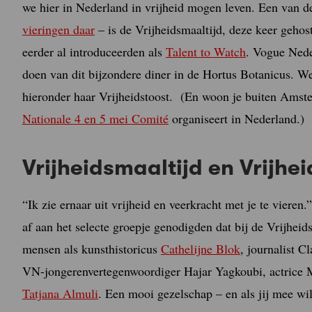
we hier in Nederland in vrijheid mogen leven. Een van d
vieringen daar
– is de Vrijheidsmaaltijd, deze keer gehos
eerder al introduceerden als
Talent to Watch
. Vogue Neder
doen van dit bijzondere diner in de Hortus Botanicus. We 
hieronder haar Vrijheidstoost. (En woon je buiten Amst
Nationale 4 en 5 mei Comité
organiseert in Nederland.)
Vrijheidsmaaltijd en Vrijhe
“Ik zie ernaar uit vrijheid en veerkracht met je te vieren
af aan het selecte groepje genodigden dat bij de Vrijheid
mensen als kunsthistoricus
Cathelijne Blok
, journalist C
VN-jongerenvertegenwoordiger Hajar Yagkoubi, actrice M
Tatjana Almuli
. Een mooi gezelschap – en als jij mee wi