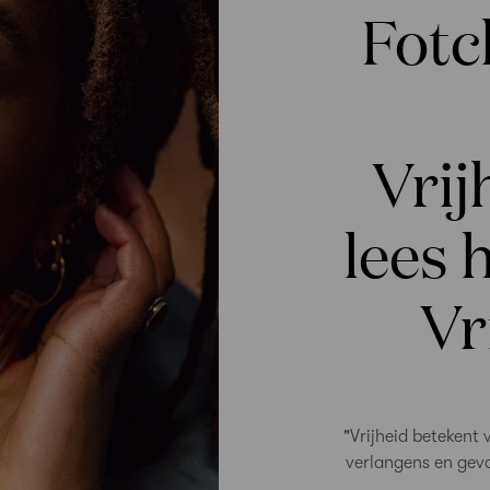
Fotc
Vrij
lees 
Vr
"Vrijheid betekent v
verlangens en gev