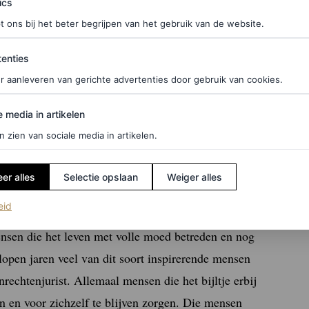
ics
t ons bij het beter begrijpen van het gebruik van de website.
ties
f je hier in voor de Vogue-nieuwsbrief.
enties
r aanleveren van gerichte advertenties door gebruik van cookies.
edia in artikelen
e media in artikelen
er veerkracht
n zien van sociale media in artikelen.
daarop?
er alles
Selectie opslaan
Weiger alles
ten, over het verleden en trauma’s – en dat is
(opent in een nieuw tabblad)
eid
egelijkertijd vind ik het jammer dat het minder gaat
sen die het leven met volle moed betreden en nog
elopen jaren veel van dit soort inspirerende mensen
rechtenjurist. Allemaal mensen die het bijltje erbij
 en voor zichzelf te blijven zorgen. Die mensen