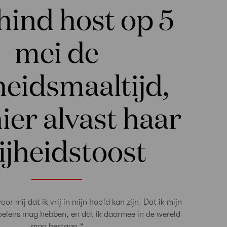
hind host op 5
mei de
heidsmaaltijd,
hier alvast haar
ijheidstoost
oor mij dat ik vrij in mijn hoofd kan zijn. Dat ik mijn
oelens mag hebben, en dat ik daarmee in de wereld
mag bestaan."