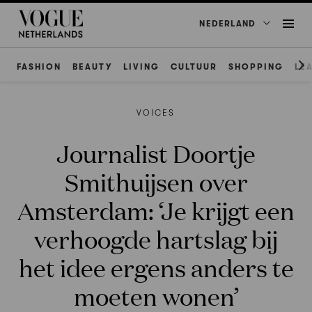
NEDERLAND
FASHION
BEAUTY
LIVING
CULTUUR
SHOPPING
LE
VOICES
Journalist Doortje
Smithuijsen over
Amsterdam: ‘Je krijgt een
verhoogde hartslag bij
het idee ergens anders te
moeten wonen’