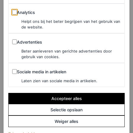
worden was ik teleurgesteld in mijn eigen
Analytics
Analytics
voorspelbaarheid. Vreemdgaan doe je toch vooral om
Helpt ons bij het beter begrijpen van het gebruik van
jezelf te overtuigen van je eigen wilde kant.
de website.
Advertenties
Advertenties
LEES OOK
Beter aanleveren van gerichte advertenties door
Vogue Nederland lanceert het
gebruik van cookies.
Amsterdam Issue: een echt collector’s
Sociale media in artikelen
item als ode aan onze hoofdstad
Sociale media in artikelen
MARJOLEIN VAN DEN BRAND
Laten zien van sociale media in artikelen.
Een haat-
Accepteer alles
liefdeverhouding
Selectie opslaan
Weiger alles
Als Amsterdammer word je geboren in de meest