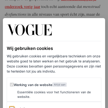
onderzoek vorig jaar
toch echt aantoonde dat
menstrual
dysfunctions
in alle niveaus van sport écht zijn, maar de
aandacht en support hiervoor ontoereikend.
No shit,
Sherlock.
Tennis en
Wij gebruiken cookies
kledingvoorschriften
Wij gebruiken cookies en vergelijkbare technieken om onze
website goed te laten werken en het gebruik te analyseren.
Dan even specifiek over tennis, ‘vrouwelijke,
Deze cookies bevatten geen persoonsgegevens en zijn niet
te herleiden tot jou als individu.
lichamelijke uitdagingen’ en kleding. Afgelopen jaar
vond de modewereld
Tenniscore
helemaal leuk. Denk
Werking van de website
Werking van de website
Altijd aan
aan frivole plooirokjes en trendy tennissneakers. En dat
Essentiële cookies voor het functioneren van de
staat ook gezellig in het straatbeeld, maar eigenlijk heeft
website.
dat amper iets te maken met officiële tennisoutfits voor
Analytics