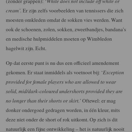
(zonder grappen): ‘
White does not include off white or
cream’.
Er zijn zelfs voorbeelden van tennissers die zich
moesten omkleden omdat de sokken vies werden. Want
ook de schoenen, zolen, sokken, zweetbandjes, bandana’s
en medische hulpmiddelen moeten op Wimbledon
hagelwit zijn. Echt.
Op dat eerste punt is nu dus een officieel amendement
gekomen. Er staat inmiddels als voetnoot bij: ‘
Exception
provided for female players who are allowed to wear
solid, mid/dark-coloured undershorts provided they are
no longer than their shorts or skirt.’
Oftewel: er mag
donker ondergoed gedragen worden, in één kleur, mits
deze niet onder de short of rok uitkomt. Op zich is dit
natuurlijk een fijne ontwikkeling – het is natuurlijk nooit