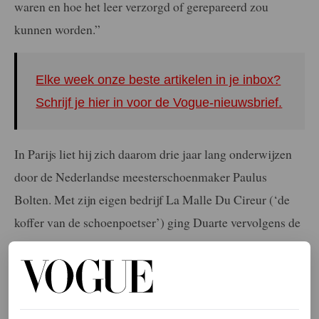
waren en hoe het leer verzorgd of gerepareerd zou
kunnen worden.”
Elke week onze beste artikelen in je inbox?
Schrijf je hier in voor de Vogue-nieuwsbrief.
In Parijs liet hij zich daarom drie jaar lang onderwijzen
door de Nederlandse meesterschoenmaker Paulus
Bolten. Met zijn eigen bedrijf La Malle Du Cireur (‘de
koffer van de schoenpoetser’) ging Duarte vervolgens de
boer op in Tours, de stad in Midden-Frankrijk waar hij
opgroeide. Al snel werkte hij daar in opdracht van Dolce
& Gabbana en Hermès. Tegenwoordig zit zijn clientèle
vooral in Amsterdam, al reist hij voor speciale projecten