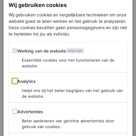
Wij gebruiken cookies
nog af en toe naar Nice en Monaco.
Wij gebruiken cookies en vergelijkbare technieken om onze
website goed te laten werken en het gebruik te analyseren.
Met mottengaten
Deze cookies bevatten geen persoonsgegevens en zijn niet
te herleiden tot jou als individu.
Hoewel zijn vak uit de bronstijd (!) stamt, past het in de
Werking van de website
Werking van de website
Altijd aan
huidige trend van herwaardering; van vintage; van
Essentiële cookies voor het functioneren van de
natuurlijke materialen; van kwalitatief gemaakte kleding
website.
en accessoires die met een beetje moeite nieuw leven
Analytics
Analytics
ingeblazen kunnen worden. Steeds meer modehuizen
Helpt ons bij het beter begrijpen van het gebruik van
bieden de laatste jaren reparatieservices aan voor hun
de website.
eigen producten. Zo introduceerde Bottega Veneta in
Advertenties
2022 een levenslange garantie op een aantal van zijn
Advertenties
designertassen. Ook Hermès, Louis Vuitton, Chanel,
Beter aanleveren van gerichte advertenties door
gebruik van cookies.
Celine, Givenchy, Mulberry en
quiet luxury
-label