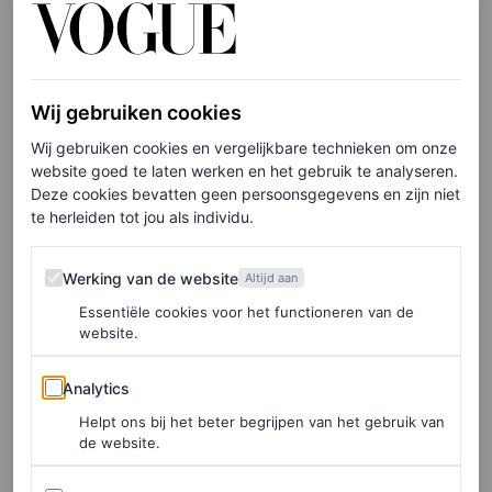
glimp van haar indrukwekkende tatoeages, wat een
subtiel
Girl, Interrupted
-randje gaf aan de verfijnde look.
Ze maakte haar outfit af met sieraden van Nak
Armstrong, terwijl haar net iets lichtere blonde lokken in
Wij gebruiken cookies
zachte
waves
vielen. Haar minimalistische make-up
Wij gebruiken cookies en vergelijkbare technieken om onze
website goed te laten werken en het gebruik te analyseren.
bevestigde nogmaals: voor de uitverkorenen onder ons is
Deze cookies bevatten geen persoonsgegevens en zijn niet
quiet luxury
geen trend, maar een levensstijl.
te herleiden tot jou als individu.
Werking van de website
Werking van de website
Altijd aan
LEES OOK
Essentiële cookies voor het functioneren van de
Angelina Jolie ziet eruit alsof ze zo uit een
website.
Burberry-campagne komt lopen
Analytics
DANIEL RODGERS
Analytics
Helpt ons bij het beter begrijpen van het gebruik van
de website.
Advertenties