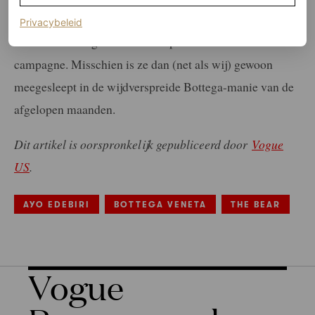
een woordvoerder van Bottega Veneta laat weten dat Ayo
(opent in een nieuw tabblad)
Privacybeleid
Edebiri in feite géén hoofdrol speelt in een aankomende
campagne. Misschien is ze dan (net als wij) gewoon
meegesleept in de wijdverspreide Bottega-manie van de
afgelopen maanden.
Dit artikel is oorspronkelijk gepubliceerd door
Vogue
US
.
AYO EDEBIRI
BOTTEGA VENETA
THE BEAR
Vogue