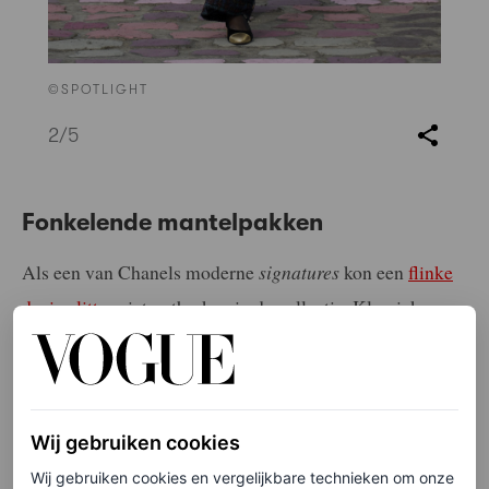
©SPOTLIGHT
2
/5
Fonkelende mantelpakken
Als een van Chanels moderne
signatures
kon een
flinke
dosis glitter
niet ontbreken in de collectie. Klassieke
mantelpakken van het huis kregen een glamoureuze
twist dankzij fonkelende pailletten, glinsterende knopen
en glanzende stoffen.
Wij gebruiken cookies
Wij gebruiken cookies en vergelijkbare technieken om onze