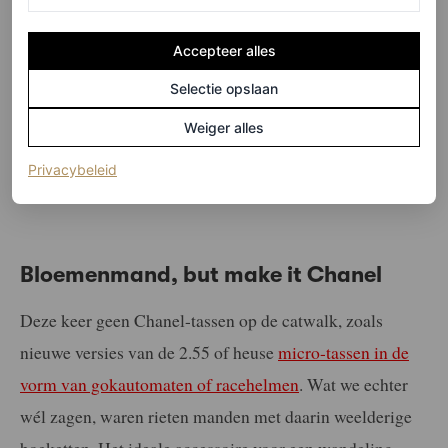
Accepteer alles
Selectie opslaan
©SPOTLIGHT
Weiger alles
3
/5
(opent in een nieuw tabblad)
Privacybeleid
Bloemenmand, but make it Chanel
Deze keer geen Chanel-tassen op de catwalk, zoals
nieuwe versies van de 2.55 of heuse
micro-tassen in de
vorm van gokautomaten of racehelmen
. Wat we echter
wél zagen, waren rieten manden met daarin weelderige