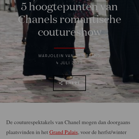
5 hoogtepunten van
Chanels romantische
coutureshow
MARJOLEIN VAN DEN BRAND
4 JULI 2023
SHARE
De couturespektakels van Chanel mogen dan doorgaans
plaatsvinden in het
Grand Palais
, voor de herfst/winter