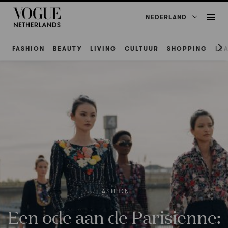
NEDERLAND
FASHION
BEAUTY
LIVING
CULTUUR
SHOPPING
LE
FASHION
Een ode aan de Parisienne: