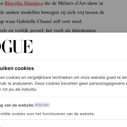
en
Bhavitha Mandava
die de Métiers d’Art-show in
de andere modellen bewogen zij zich vrij tussen de
ap waar Gabrielle Chanel zelf ooit werd
ls en vrolijk gevoel: het voelt als thuiskomen.
ow
ruiken cookies
ken cookies en vergelijkbare technieken om onze website goed te la
ruik te analyseren. Deze cookies bevatten geen persoonsgegevens en
 tot jou als individu.
van de website
ng van de website
Altijd aan
details zijn respect te tonen voor de geschiedenis van
ntiële cookies voor het functioneren van de website.
ollectie.
De aankondiging van de Cruise 2027-