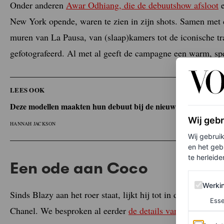
Onder anderen
Awar Odhiang, die de debuutshow afsloot
New York opende, waren te zien in zijn shots. Samen met 
muren van La Pausa, van (slaap)kamers tot de iconische tr
gefotografeerd. Al met al geeft de campagne een warm, spee
LEES OOK
Deze modellen maakten hun debuut bij de nieuwste Chanel-sh
Wij geb
HANNAH JACKSON
Wij gebrui
en het geb
te herleiden
Een ode aan Coco
Werking 
Werki
Sinds Blazy aan het roer staat, lijkt hij tot in de kleinste 
Esse
Chanel. We besproken al eerder
de details van zijn debuutc
Analytics