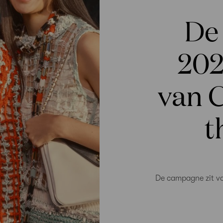
De
20
van C
t
De campagne zit vo