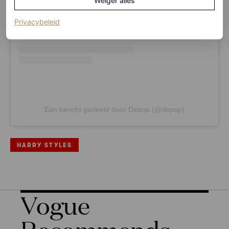
Weiger alles
(opent in een nieuw tabblad)
Privacybeleid
Een bericht gedeeld door Depop (@depop)
HARRY STYLES
Vogue