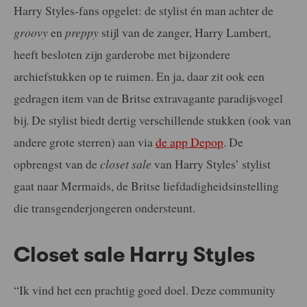
Harry Styles-fans opgelet: de stylist én man achter de
groovy
en
preppy
stijl van de zanger, Harry Lambert,
heeft besloten zijn garderobe met bijzondere
archiefstukken op te ruimen. En ja, daar zit ook een
gedragen item van de Britse extravagante paradijsvogel
bij. De stylist biedt dertig verschillende stukken (ook van
andere grote sterren) aan via
de app Depop
. De
opbrengst van de
closet sale
van Harry Styles’ stylist
gaat naar Mermaids, de Britse liefdadigheidsinstelling
die transgenderjongeren ondersteunt.
Closet sale Harry Styles
“Ik vind het een prachtig goed doel. Deze community