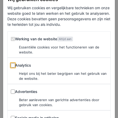
leeftijd gaat. Zo had Loewe in hun campagne voor de
Wij gebruiken cookies en vergelijkbare technieken om onze
pre-lente/zomer 2024-collectie de toen
88-jarige Maggie
website goed te laten werken en het gebruik te analyseren.
Smith in de hoofdrol
. De veelgeprezen actrice, vooral
Deze cookies bevatten geen persoonsgegevens en zijn niet
te herleiden tot jou als individu.
bekend als professor Anderling in de Harry Potter-films
en Violet Crawley in
Downton Abbey
, werd vastgelegd
Werking van de website
Werking van de website
Altijd aan
door de beroemde Duitse modefotograaf Juergen Teller.
Essentiële cookies voor het functioneren van de
Hij vereeuwigde Smiths tijdloze elegantie en guitige blik
website.
op meesterlijke wijze. Craig lijkt een zelfde soort
Analytics
Analytics
ondeugende blik onder de knie te hebben. Bekijk de
Helpt ons bij het beter begrijpen van het gebruik van
beelden hieronder.
de website.
Advertenties
Advertenties
Beter aanleveren van gerichte advertenties door
gebruik van cookies.
Sociale media in artikelen
Sociale media in artikelen