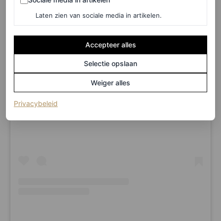
Laten zien van sociale media in artikelen.
Accepteer alles
Selectie opslaan
Weiger alles
View this post on Instagram
(opent in een nieuw tabblad)
Privacybeleid