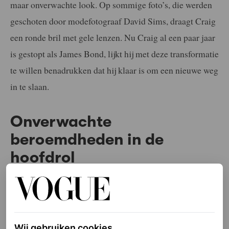
maar onverwachte look. Op sommige foto’s, die werden
geschoten door modefotograaf David Sims, draagt Craig
een ronde bril met gele lenzen. Nu Craig al een paar jaar
is gestopt als James Bond, lijkt hij met deze transformatie
te willen benadrukken dat hij klaar is om een nieuwe weg
in te slaan.
Onverwachte
beroemdheden in de
hoofdrol
Het is niet de eerste keer dat Loewe ons verrast met een
onverwachte beroemdheid in een van hun campagnes.
Het merk denkt vaak
out of the box
, vooral als het om
Wij gebruiken cookies