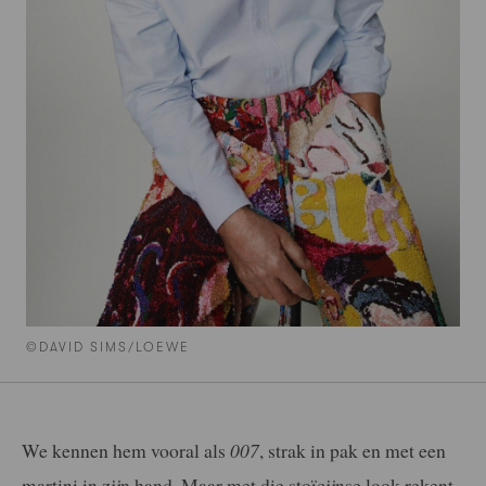
©DAVID SIMS/LOEWE
We kennen hem vooral als
007
, strak in pak en met een
martini in zijn hand. Maar met die stoïcijnse look rekent