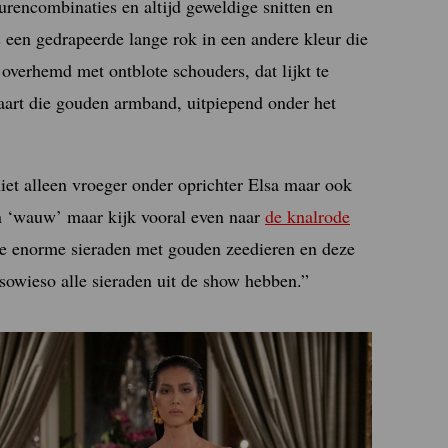
urencombinaties en altijd geweldige snitten en
is een gedrapeerde lange rok in een andere kleur die
overhemd met ontblote schouders, dat lijkt te
taart die gouden armband, uitpiepend onder het
niet alleen vroeger onder oprichter Elsa maar ook
en ‘wauw’ maar kijk vooral even naar
de knalrode
de enorme sieraden met gouden zeedieren en deze
 sowieso alle sieraden uit de show hebben.”