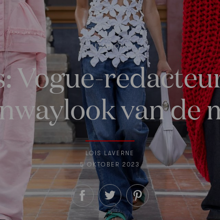
FASHION
ks: Vogue-redacteu
runwaylook van d
LOIS LAVERNE
5 OKTOBER 2023