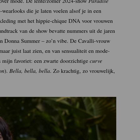
 over mode. De lente/zomer 2024-show
Paradise
wearlooks die je laten voelen alsof je in een
t; kleding met het hippie-chique DNA voor vrouwen
oundtrack van de show bevatte nummers uit de jaren
n Donna Summer – zo’n vibe. De Cavalli-vrouw
 maar juist laat zien, en van sensualiteit en mode-
as mijn favoriet: een zwarte doorzichtige
curve
on
).
Bella, bella, bella
. Zo krachtig, zo vrouwelijk,