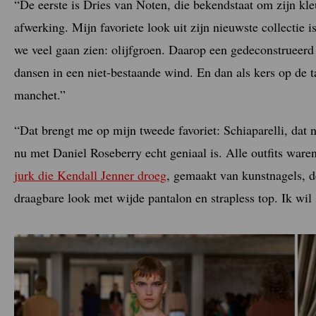
“De eerste is Dries van Noten, die bekendstaat om zijn kle
afwerking. Mijn favoriete look uit zijn nieuwste collectie 
we veel gaan zien: olijfgroen. Daarop een gedeconstrueerd 
dansen in een niet-bestaande wind. En dan als kers op de 
manchet.”
“Dat brengt me op mijn tweede favoriet: Schiaparelli, dat 
nu met Daniel Roseberry echt geniaal is. Alle outfits war
jurk die Kendall Jenner droeg
, gemaakt van kunstnagels, 
draagbare look met wijde pantalon en strapless top. Ik wil