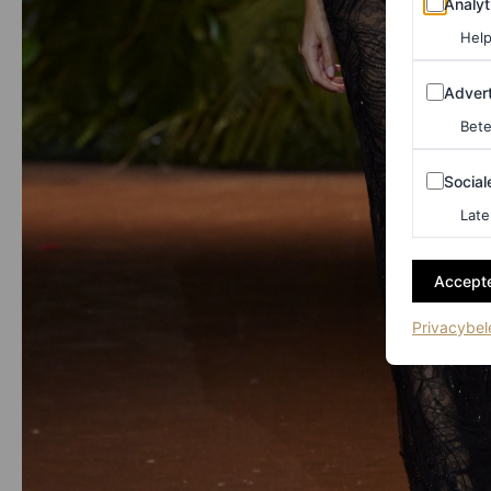
Analyt
Help
Adverten
Advert
Bete
Sociale m
Social
Late
Accepte
Privacybel