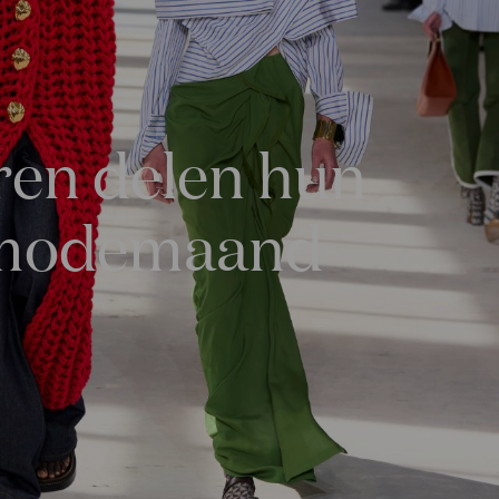
ren delen hun
e modemaand