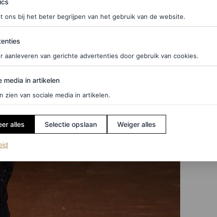
ics
t ons bij het beter begrijpen van het gebruik van de website.
ties
enties
r aanleveren van gerichte advertenties door gebruik van cookies.
edia in artikelen
e media in artikelen
n zien van sociale media in artikelen.
er alles
Selectie opslaan
Weiger alles
(opent in een nieuw tabblad)
eid