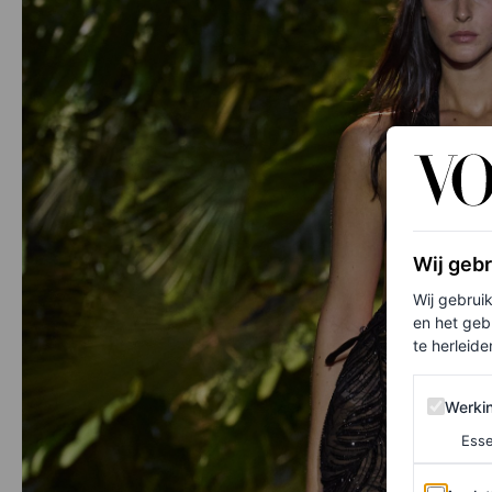
Wij geb
Wij gebrui
en het geb
te herleiden
Werking 
Werki
Esse
Analytics