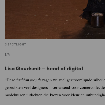
©SPOTLIGHT
1
/9
Lisa Goudsmit – head of digital
“Deze f
ashion month
zagen we veel gestroomlijnde silhouet
gebruikten veel designers – verrassend voor zomercollecti
modehuizen uitlichten die kiezen voor kleur en uitbundigh