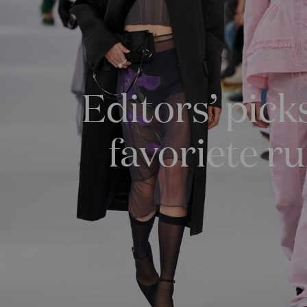
Editors’ pic
favoriete 