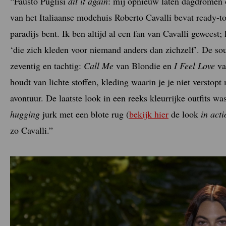
“Fausto Puglisi
dit it again
: mij opnieuw laten dagdromen
van het Italiaanse modehuis Roberto Cavalli bevat ready-to-
paradijs bent. Ik ben altijd al een fan van Cavalli gewees
‘die zich kleden voor niemand anders dan zichzelf’. De s
zeventig en tachtig:
Call Me
van Blondie en
I Feel Love
va
houdt van lichte stoffen, kleding waarin je je niet verstopt
avontuur. De laatste look in een reeks kleurrijke outfits w
hugging
jurk met een blote rug (
bekijk hier
de look
in acti
zo Cavalli.”