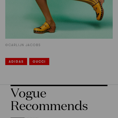
©CARLIJN JACOBS
ADIDAS
GUCCI
Vogue
Recommends