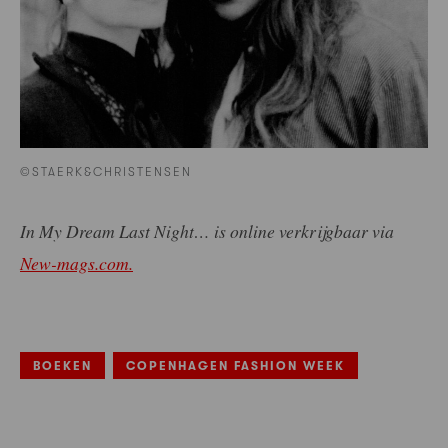
©STAERK&CHRISTENSEN
In My Dream Last Night… is online verkrijgbaar via
New-mags.com.
BOEKEN
COPENHAGEN FASHION WEEK