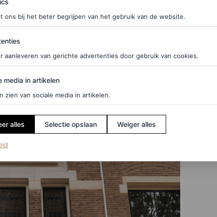
ics
t ons bij het beter begrijpen van het gebruik van de website.
ties
enties
r aanleveren van gerichte advertenties door gebruik van cookies.
edia in artikelen
e media in artikelen
n zien van sociale media in artikelen.
er alles
Selectie opslaan
Weiger alles
(opent in een nieuw tabblad)
eid