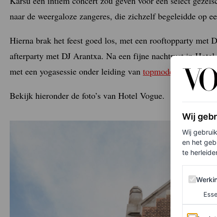
Karsu een intiem concert zou geven voor een select gezels
naar de weergaloze zangeres, die zichzelf begeleidde op e
Hierna brak het feest goed los, met een rooftopparty met D
afterparty met DJ Arantxa. Na een fijne nachtrust in Hotel 
met een yogasessie onder leiding van
topmodel Sanne Vlo
Bekijk hieronder de foto’s van Hotel Vogue.
Wij geb
Wij gebrui
en het geb
te herleiden
Werking 
Werki
Esse
Analytics