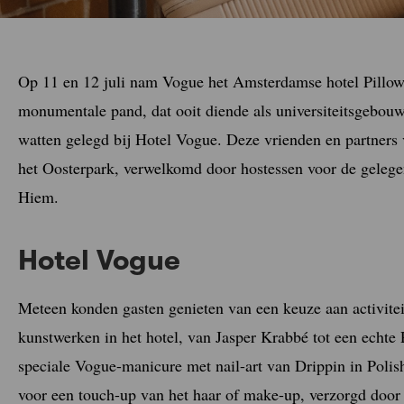
Op 11 en 12 juli nam Vogue het Amsterdamse hotel Pillows 
monumentale pand, dat ooit diende als universiteitsgebouw,
watten gelegd bij Hotel Vogue. Deze vrienden en partners
het Oosterpark, verwelkomd door hostessen voor de gelege
Hiem.
Hotel Vogue
Meteen konden gasten genieten van een keuze aan activite
kunstwerken in het hotel, van Jasper Krabbé tot een echte
speciale Vogue-manicure met nail-art van Drippin in Poli
voor een touch-up van het haar of make-up, verzorgd doo