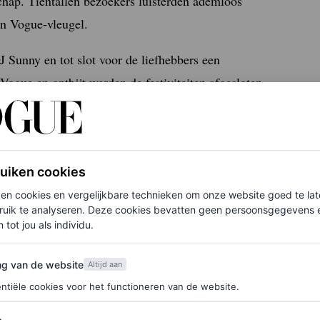
chap. Tientallen bezoekers luisterden ademloos
en Vogue-vleugel.
J Sunny en tot slot voor de liefhebbers een
Vogue en ontbijt werden de festiviteiten afgesloten
et
.
ruiken cookies
ken cookies en vergelijkbare technieken om onze website goed te la
ruik te analyseren. Deze cookies bevatten geen persoonsgegevens en
 tot jou als individu.
van de website
ng van de website
Altijd aan
ntiële cookies voor het functioneren van de website.