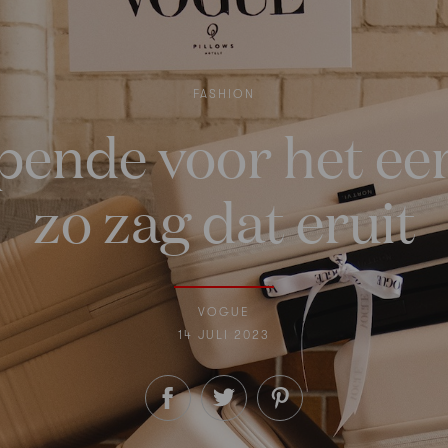
FASHION
ende voor het eer
zo zag dat eruit
VOGUE
14 JULI 2023