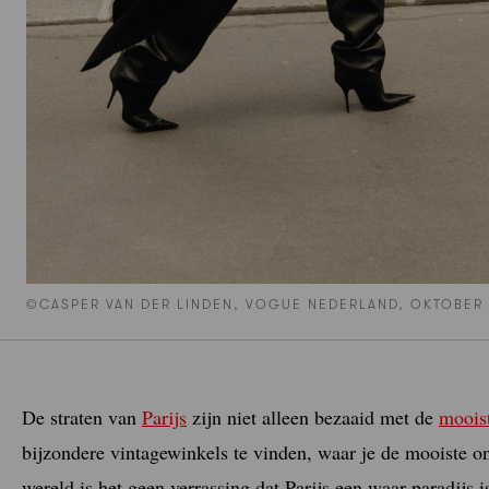
©CASPER VAN DER LINDEN, VOGUE NEDERLAND, OKTOBER
De straten van
Parijs
zijn niet alleen bezaaid met de
mooist
bijzondere vintagewinkels te vinden, waar je de mooiste 
wereld is het geen verrassing dat Parijs een waar paradijs 