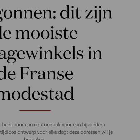
gonnen: dit zijn
de mooiste
agewinkels in
de Franse
modestad
k bent naar een couturestuk voor een bijzondere
tijdloos ontwerp voor elke dag: deze adressen wil je
bezoeken.