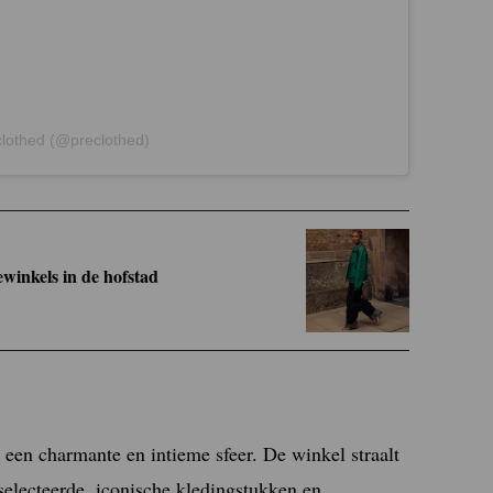
clothed (@preclothed)
winkels in de hofstad
en charmante en intieme sfeer. De winkel straalt
eselecteerde, iconische kledingstukken en