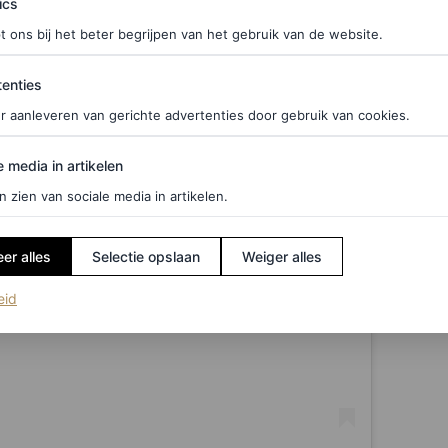
ics
t ons bij het beter begrijpen van het gebruik van de website.
ties
enties
r aanleveren van gerichte advertenties door gebruik van cookies.
edia in artikelen
e media in artikelen
n zien van sociale media in artikelen.
er alles
Selectie opslaan
Weiger alles
(opent in een nieuw tabblad)
eid