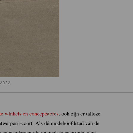
 2022
e winkels en conceptstores
, ook zijn er talloze
ontwerpen scoort. Als dé modehoofdstad van de
is voor iedereen die op zoek is naar unieke en