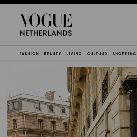
FASHION
BEAUTY
LIVING
CULTUUR
SHOPPING