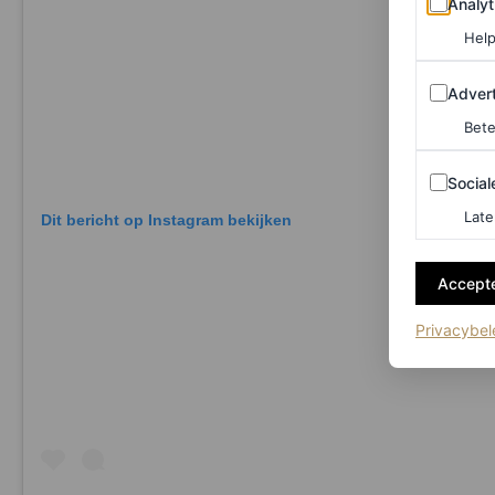
Analyt
Help
Adverten
Advert
Bete
Sociale m
Social
Late
Dit bericht op Instagram bekijken
Accepte
Privacybel