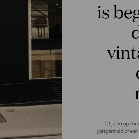
is be
vint
Of je nu op zoe
gelegenheid of een 