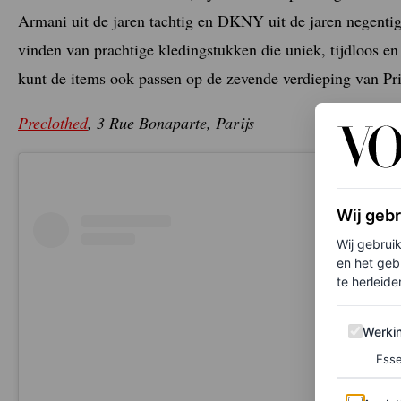
Armani uit de jaren tachtig en DKNY uit de jaren negentig:
vinden van prachtige kledingstukken die uniek, tijdloos en
kunt de items ook passen op de zevende verdieping van Pr
Preclothed
, 3 Rue Bonaparte, Parijs
Wij geb
Wij gebrui
en het geb
te herleiden
Werking 
Werki
Esse
Analytics