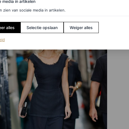
e media in artikelen
n zien van sociale media in artikelen.
er alles
Selectie opslaan
Weiger alles
(opent in een nieuw tabblad)
eid