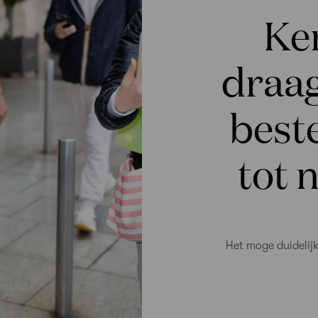
Ke
draag
beste
tot n
Het moge duidelijk