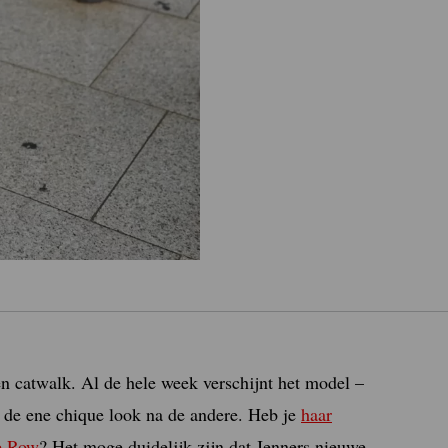
gen catwalk. Al de hele week verschijnt het model –
n de ene chique look na de andere. Heb je
haar
e Row
? Het moge duidelijk zijn dat Jenners nieuwe