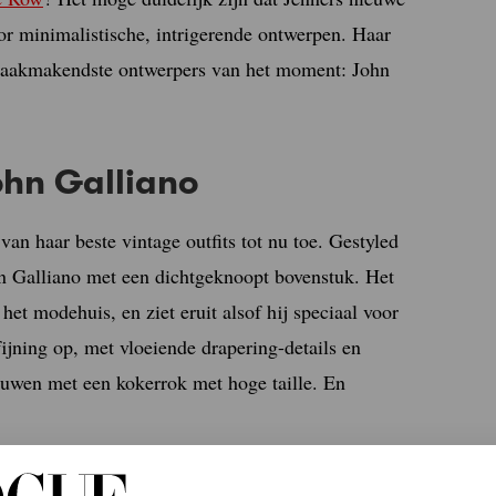
or minimalistische, intrigerende ontwerpen. Haar
raakmakendste ontwerpers van het moment: John
ohn Galliano
van haar beste vintage outfits tot nu toe. Gestyled
n Galliano met een dichtgeknoopt bovenstuk. Het
het modehuis, en ziet eruit alsof hij speciaal voor
ijning op, met vloeiende drapering-details en
uwen met een kokerrok met hoge taille. En