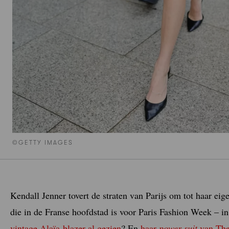
©GETTY IMAGES
Kendall Jenner tovert de straten van Parijs om tot haar ei
die in de Franse hoofdstad is voor Paris Fashion Week – i
vintage Alaïa-blazer al gezien
? En
haar
power suit
van Th