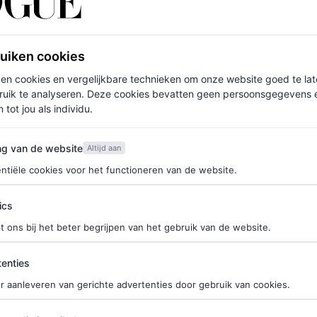
f je hier in voor de Vogue-nieuwsbrief.
kleedde zich pas later om in een bijna matching,
ruiken cookies
dloze LBD kunnen zijn, maar bij nadere inspectie
ken cookies en vergelijkbare technieken om onze website goed te la
ruik te analyseren. Deze cookies bevatten geen persoonsgegevens en
 lengte – de look iets meer
edge
. De jurk is
 tot jou als individu.
 Olsens
.
van de website
ng van de website
Altijd aan
anwezig dat Jenner de komende dagen in nog meer
ntiële cookies voor het functioneren van de website.
alleen maar dromen van wat ze allemaal nog meer in
ics
t ons bij het beter begrijpen van het gebruik van de website.
ties
enties
r aanleveren van gerichte advertenties door gebruik van cookies.
edia in artikelen