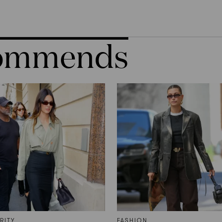
commends
RITY
FASHION