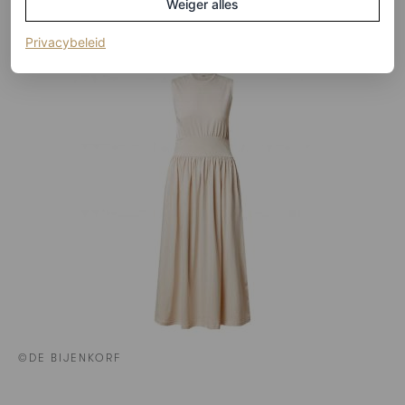
Weiger alles
Midi-jurk van Toteme
(opent in een nieuw tabblad)
Privacybeleid
©DE BIJENKORF