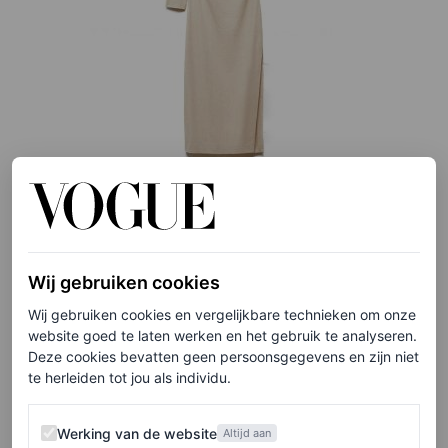
©MANGO
Beige zomerjurk, € 29,99
Wij gebruiken cookies
Wij gebruiken cookies en vergelijkbare technieken om onze
HIER TE KOOP
website goed te laten werken en het gebruik te analyseren.
Deze cookies bevatten geen persoonsgegevens en zijn niet
te herleiden tot jou als individu.
Little beige dress van Samsøe Samsøe
Werking van de website
Werking van de website
Altijd aan