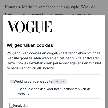
Koningin Mathilde verscheen aan zijn zijde. Waar de
koning koos voor een blauw maatpak met een roze
stropdas, ging Mathilde voor een overhemdjurk van
Natan. Het betreft een ontwerp uit de lente/zomer 2021-
coutureshow van het Belgische modehuis. De koningin
droeg de jurk al eerder, onder andere in juni 2021 – vers
Wij gebruiken cookies
van de catwalk – tijdens de uitreiking van de Koningin
Wij gebruiken cookies en vergelijkbare technieken om onze
website goed te laten werken en het gebruik te analyseren.
Elisabethwedstrijd. Ze combineerde de jurk met een
Deze cookies bevatten geen persoonsgegevens en zijn niet
bordeauxrode clutch, helemaal in lijn met
de trend
van
te herleiden tot jou als individu.
de afgelopen maanden.
Werking van de website
Werking van de website
Altijd aan
Essentiële cookies voor het functioneren van de
LEES OOK
website.
Waarom deze jurk een onmisbare klassieker
Analytics
Analytics
is in je garderobe