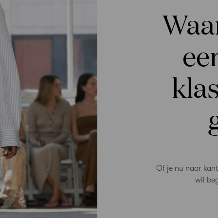
Waar
ee
klas
Of je nu naar kant
wil be