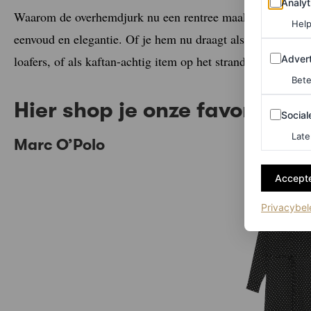
Analyt
Waarom de overhemdjurk nu een rentree maakt in het mode
Help
eenvoud en elegantie. Of je hem nu draagt als lichtgewicht
Adverten
Advert
loafers, of als kaftan-achtig item op het strand: de overhemd
Bete
Hier shop je onze favorieten
Sociale m
Social
Late
Marc O’Polo
Accepte
Privacybel