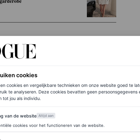
 garderobe
nifer Lopez en Keke Palmer. Tijdens een
rhemdjurk
, gecombineerd met ballerina’s en een
ze mix. En meer gewaagd gaf Keke Palmer
een twist
ordt de jurk omarmd. Koningin Mathilde verscheen
ruiken cookies
mer 2021-coutureshow van het Belgische modehuis.
ken cookies en vergelijkbare technieken om onze website goed te la
ruik te analyseren. Deze cookies bevatten geen persoonsgegevens en
 tot jou als individu.
mdjurk voor de lente
van de website
ng van de website
Altijd aan
ntiële cookies voor het functioneren van de website.