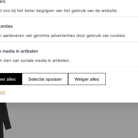
ics
landschap? Het is het perfecte samenspel van
t ons bij het beter begrijpen van het gebruik van de website.
 zomerjurk op vakantie, als kantooroutfit met
ties
enties
jurk is net zo veelzijdig als tijdloos.
r aanleveren van gerichte advertenties door gebruik van cookies.
edia in artikelen
e media in artikelen
n zien van sociale media in artikelen.
er alles
Selectie opslaan
Weiger alles
(opent in een nieuw tabblad)
eid