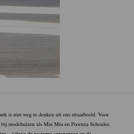
rk is niet weg te denken uit ons straatbeeld. Voor
p bij modehuizen als Miu Miu en Proenza Schouler.
rint – zolang de pasvorm ontspannen en de