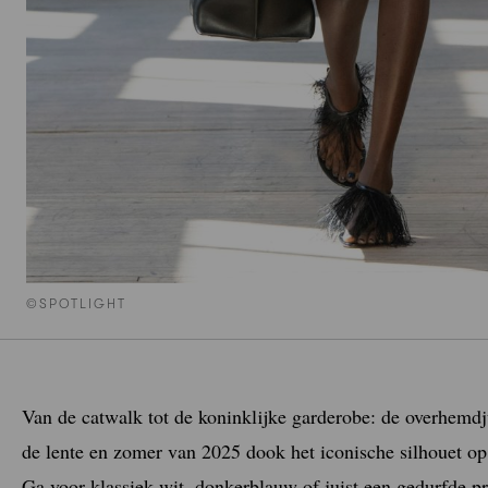
©SPOTLIGHT
Van de catwalk tot de koninklijke garderobe: de overhemdju
de lente en zomer van 2025 dook het iconische silhouet o
Ga voor klassiek wit, donkerblauw of juist een gedurfde p