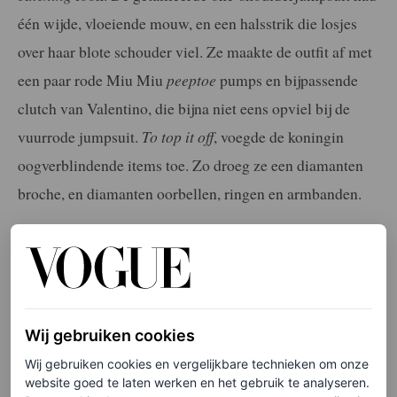
één wijde, vloeiende mouw, en een halsstrik die losjes
over haar blote schouder viel. Ze maakte de outfit af met
een paar rode Miu Miu
peeptoe
pumps en bijpassende
clutch van Valentino, die bijna niet eens opviel bij de
vuurrode jumpsuit.
To top it off
, voegde de koningin
oogverblindende items toe. Zo droeg ze een diamanten
broche, en diamanten oorbellen, ringen en armbanden.
LEES OOK
Koningin Máxima draagt een van de
grootste sieradentrends van het Met Gala
2026
Wij gebruiken cookies
MARJOLEIN VAN DEN BRAND
Wij gebruiken cookies en vergelijkbare technieken om onze
website goed te laten werken en het gebruik te analyseren.