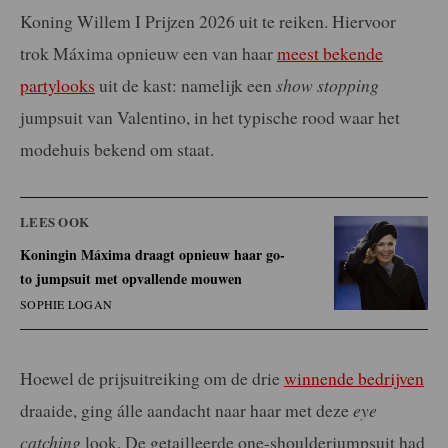
Koning Willem I Prijzen 2026 uit te reiken. Hiervoor
trok Máxima opnieuw een van haar
meest bekende
partylooks
uit de kast: namelijk een
show stopping
jumpsuit van Valentino, in het typische rood waar het
modehuis bekend om staat.
LEES OOK
Koningin Máxima draagt opnieuw haar go-
to jumpsuit met opvallende mouwen
SOPHIE LOGAN
Hoewel de prijsuitreiking om de drie
winnende bedrijven
draaide, ging álle aandacht naar haar met deze
eye
catching
look. De getailleerde one-shoulderjumpsuit had