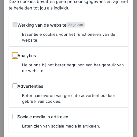
Deze cookies bevatten geen persoonsgegevens en zijn niet
Valentino-rood
te herleiden tot jou als individu.
Werking van de website
Máxima staat inmiddels bekend om het opnieuw dragen
Werking van de website
Altijd aan
van haar looks. Ook deze rode jumpsuit is al een tijdje
Essentiële cookies voor het functioneren van de
website.
een van haar favorieten. De koningin droeg deze
Valentino-look namelijk ruim elf jaar geleden voor het
Analytics
Analytics
eerst, en is sindsdien een van haar
go-to
looks voor
Helpt ons bij het beter begrijpen van het gebruik van
de website.
wanneer er iets te vieren valt. De felrode statementkleur
is op haar lijf geschreven. Denk aan de jurk van
Dolce &
Advertenties
Advertenties
Gabbana
, of het opvallende ensemble van
Natan
, een van
Beter aanleveren van gerichte advertenties door
haar vaste designers. Inmiddels lijken ook haar dochters
gebruik van cookies.
deze felle kleurtrend te omarmen. Zo droegen zowel
Sociale media in artikelen
Sociale media in artikelen
Amalia en Alexia de kleur op koningsdag van dit jaar (
en
Laten zien van sociale media in artikelen.
hun looks zijn nog verkrijgbaar
).