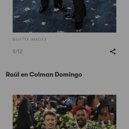
©GETTY IMAGES
9
/12
Raúl en Colman Domingo