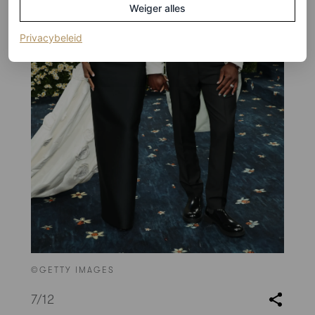
Weiger alles
(opent in een nieuw tabblad)
Privacybeleid
©GETTY IMAGES
7
/12