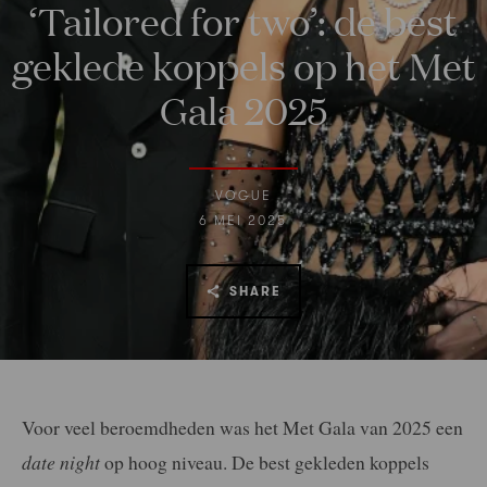
‘Tailored for two’: de best
geklede koppels op het Met
Gala 2025
VOGUE
6 MEI 2025
SHARE
Voor veel beroemdheden was het Met Gala van 2025 een
date night
op hoog niveau. De best gekleden koppels