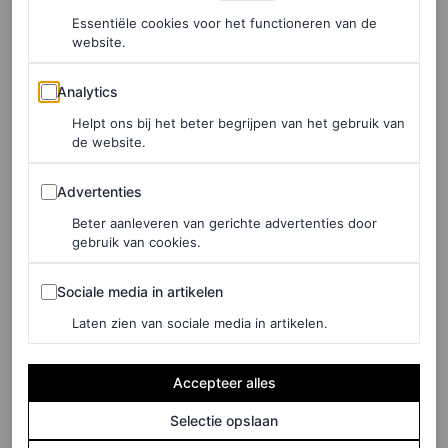
Essentiële cookies voor het functioneren van de
website.
©GETTY IMAGES
Analytics
Analytics
6
/12
Helpt ons bij het beter begrijpen van het gebruik van
de website.
Advertenties
Advertenties
Gabrielle Union en Dwyane Wade
Beter aanleveren van gerichte advertenties door
gebruik van cookies.
Sociale media in artikelen
Sociale media in artikelen
Laten zien van sociale media in artikelen.
Accepteer alles
Selectie opslaan