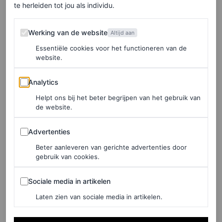
te herleiden tot jou als individu.
klassieke
slingbacks
voor haar reis. Je weet wat ze
zeggen,
when in Paris…
Werking van de website
Werking van de website
Altijd aan
Essentiële cookies voor het functioneren van de
website.
Analytics
Analytics
Helpt ons bij het beter begrijpen van het gebruik van
de website.
Advertenties
Advertenties
Beter aanleveren van gerichte advertenties door
gebruik van cookies.
Sociale media in artikelen
Sociale media in artikelen
Laten zien van sociale media in artikelen.