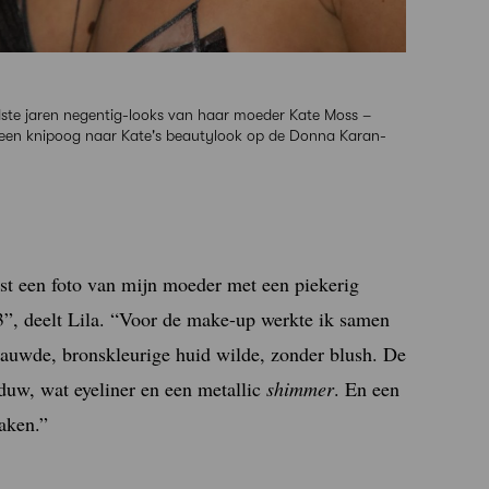
mdste jaren negentig-looks van haar moeder Kate Moss –
, een knipoog naar Kate's beautylook op de Donna Karan-
est een foto van mijn moeder met een piekerig
3”, deelt Lila. “Voor de make-up werkte ik samen
edauwde, bronskleurige huid wilde, zonder blush. De
duw, wat eyeliner en een metallic
shimmer
. En een
aken.”