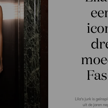
ee
ico
dr
moed
Fas
Lila's jurk is geïn
uit de jaren n