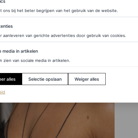
ics
t ons bij het beter begrijpen van het gebruik van de website.
ties
enties
r aanleveren van gerichte advertenties door gebruik van cookies.
edia in artikelen
e media in artikelen
n zien van sociale media in artikelen.
er alles
Selectie opslaan
Weiger alles
(opent in een nieuw tabblad)
eid