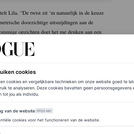
elt Lila. “De twist zit ‘m natuurlijk in de keuze
metrische doorzichtige uitsnijdingen aan de
n sommige opzichten doet het me denken aan een
ntage oorbellen uit de sieradencollectie van haar
Laurent-muiltjes uit haar eigen garderobe. En de
ula McCash en visagist Joey Choy.
ruiken cookies
ken cookies en vergelijkbare technieken om onze website goed te la
ruik te analyseren. Deze cookies bevatten geen persoonsgegevens en
 tot jou als individu.
van de website
ng van de website
Altijd aan
ntiële cookies voor het functioneren van de website.