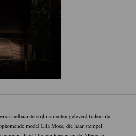
voorspelbaarste stijlmomenten geleverd tijdens de
t opkomende model Lila Moss, die haar stempel
 evenement deed Lila een beroep op de Albanese