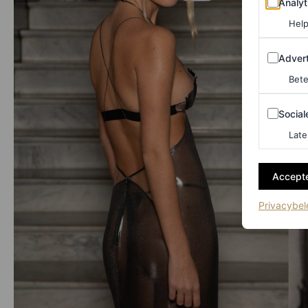
Analyt
Help
Adverten
Advert
Bete
Sociale m
Social
Late
Accepte
Privacybel