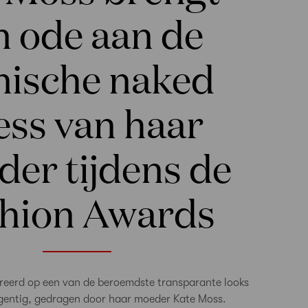
n ode aan de
nische naked
ess van haar
er tijdens de
hion Awards
spireerd op een van de beroemdste transparante looks
egentig, gedragen door haar moeder Kate Moss.