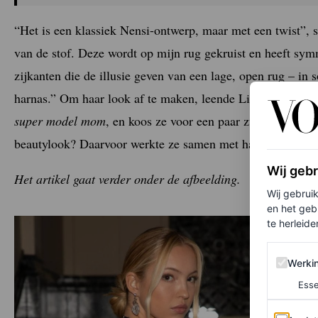
“Het is een klassiek Nensi-ontwerp, maar met een twist”, st
van de stof. Deze wordt op mijn rug gekruist en heeft sym
zijkanten die de illusie geven van een lage, open rug – i
harnas.” Om haar look af te maken, leende Lila een paar vi
super model mom
, en koos ze voor een paar zwarte Saint 
beautylook? Daarvoor werkte ze samen met hairstyliste Pa
Wij geb
Het artikel gaat verder onder de afbeelding.
Wij gebrui
en het geb
te herleiden
Werking 
Werki
Esse
Analytics