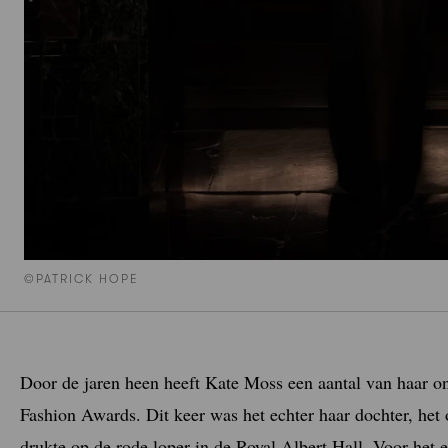
©PATRICK HOPE
Door de jaren heen heeft Kate Moss een aantal van haar on
Fashion Awards. Dit keer was het echter haar dochter, he
drukte op de rode loper in de Royal Albert Hall. Voor het