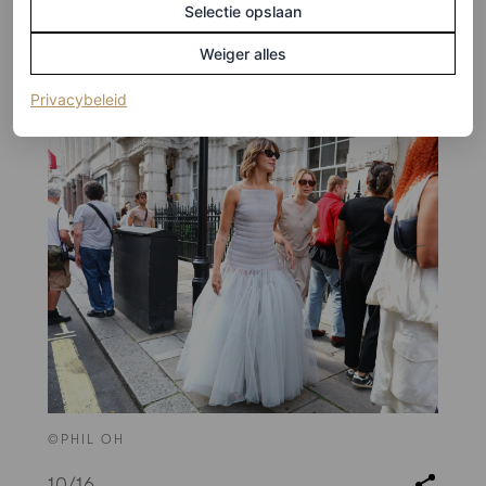
Selectie opslaan
9
/16
Weiger alles
(opent in een nieuw tabblad)
Privacybeleid
©PHIL OH
10
/16