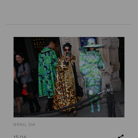
©PHIL OH
15
/16