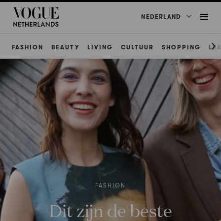
NEDERLAND
FASHION
BEAUTY
LIVING
CULTUUR
SHOPPING
LE
FASHION
Dit zijn de beste