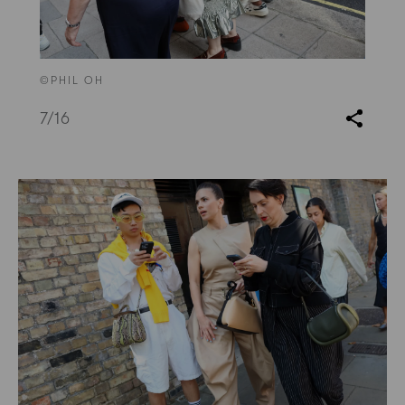
©PHIL OH
7
/16