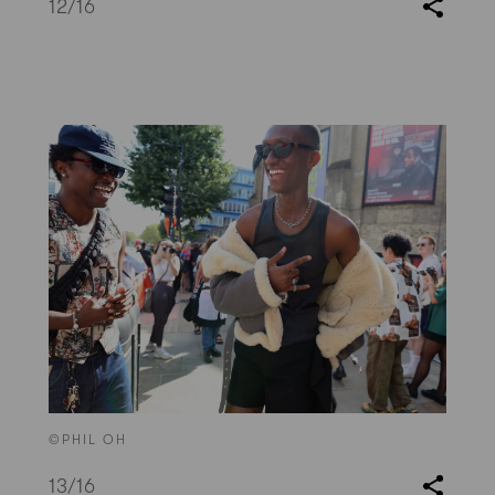
12
/16
©PHIL OH
13
/16