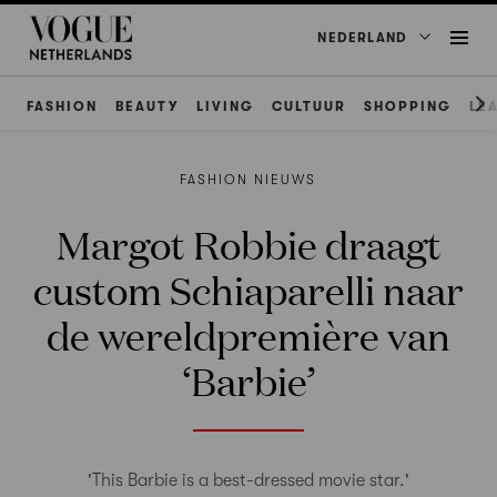
NEDERLAND
FASHION
BEAUTY
LIVING
CULTUUR
SHOPPING
LE
FASHION NIEUWS
Margot Robbie draagt
custom Schiaparelli naar
de wereldpremière van
‘Barbie’
'This Barbie is a best-dressed movie star.'