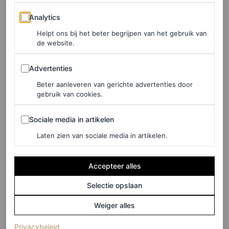
Schiffer op de catwalk
. Of de
twee Versace-looks die
Analytics
Analytics
refereren aan echte Barbies uit de jaren 80
. Ook wist
Helpt ons bij het beter begrijpen van het gebruik van
Robbie haar Barbie-esthetiek te combineren met haar
de website.
liefde voor Bottega Veneta in een
denim-leren broek van
Advertenties
Advertenties
het modehuis
.
Beter aanleveren van gerichte advertenties door
Na het zien van de perstour vol waanzinnige
gebruik van cookies.
modemomenten (
zie ook Dua Lipa’s volledig
Sociale media in artikelen
Sociale media in artikelen
doorschijnende Bottega Veneta-slipdress met fonkelende
Laten zien van sociale media in artikelen.
string
) hebben we nóg meer zin gekregen in de film. Is
het al 19 juli?
Accepteer alles
Selectie opslaan
Weiger alles
(opent in een nieuw tabblad)
Privacybeleid