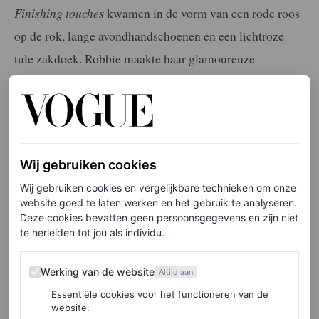
Finishing touches
kwamen in de vorm van een rode roos
op de rok, lange avondhandschoenen en een lichtroze
tule zakdoek. Robbie maakte haar glamoureuze
verschijning af met een diamanten choker, diamanten
oorbellen en een paar zwarte muiltjes. Wat haar
beautylook betrof, koos de ster voor een rode lip en een
Barbie-achtige paardenstaart met een golvende pony.
Wij gebruiken cookies
Wij gebruiken cookies en vergelijkbare technieken om onze
Barbie-perstour
website goed te laten werken en het gebruik te analyseren.
Deze cookies bevatten geen persoonsgegevens en zijn niet
te herleiden tot jou als individu.
De Schiaparelli-look is de kers op de taart van de
ultrazoete perstouroutfits die Margot Robbie de
Werking van de website
Werking van de website
Altijd aan
afgelopen weken gedragen heeft. Denk aan
een vintage
Essentiële cookies voor het functioneren van de
Chanel-blazer oorspronkelijk gedragen door Claudia
website.