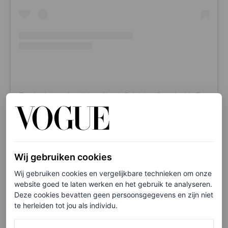
Een bericht gedeeld door Narah Soleigh – Sustainable Fashion (@narah.soleigh)
Viveh
Wij gebruiken cookies
Creatief ondernemer, influencer en natuurlijk
Vogue-
Wij gebruiken cookies en vergelijkbare technieken om onze
columnist Vivian Hoorn
startte onlangs haar eigen merk:
website goed te laten werken en het gebruik te analyseren.
Deze cookies bevatten geen persoonsgegevens en zijn niet
Viveh
. Naast mooie tops en jurken, biedt ze ook
te herleiden tot jou als individu.
badkleding geïnspireerd door Vivians favoriete plekken