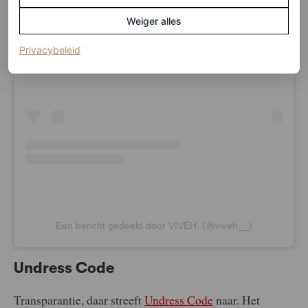
Weiger alles
Dit bericht op Instagram bekijken
(opent in een nieuw tabblad)
Privacybeleid
Een bericht gedeeld door VIVEH. (@viveh__)
Undress Code
Transparantie, daar streeft
Undress Code
naar. Het