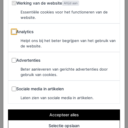
Werking van de website
Ibiza en Kaapstad. De
curve hugging
-designs zijn van
Werking van de website
Altijd aan
duurzamer, gerecycled nylon gemaakt van mode-afval,
Essentiële cookies voor het functioneren van de
website.
dat ook nog eens beschermt tegen UV-stralen. Ook is het
Analytics
materiaal door een innovatieve constructie twee keer zo
Analytics
bestand tegen chloor en zonnebrand.
Helpt ons bij het beter begrijpen van het gebruik van
de website.
Advertenties
Advertenties
Beter aanleveren van gerichte advertenties door
gebruik van cookies.
Sociale media in artikelen
Sociale media in artikelen
Laten zien van sociale media in artikelen.
Accepteer alles
Selectie opslaan