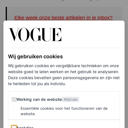
Elke week onze beste artikelen in je inbox?
Schrijf je hier in voor de Vogue-nieuwsbrief.
Het is trouwens niet de eerste keer dat hij opvalt met een
paar statement boots: onlangs spotten we hem nog in
Wij gebruiken cookies
dijhoge leren laarzen van Saint Laurent
, gedragen tijdens
Wij gebruiken cookies en vergelijkbare technieken om onze
website goed te laten werken en het gebruik te analyseren.
een
The Last of Us
-première. Ook toen maakte hij van de
Deze cookies bevatten geen persoonsgegevens en zijn niet
laarzen het middelpunt van zijn outfit.
te herleiden tot jou als individu.
Werking van de website
Deze keer hield Pascal het luchtiger met shorts. Zijn
Werking van de website
Altijd aan
stylist Julie Ragolia noemde het moment veelzeggend
Essentiële cookies voor het functioneren van de
website.
“Shorts, Act II” op haar Instagram Story – een knipoog
naar Pedro’s eerdere look met shorts tijdens het
Met Gala
Analytics
Analytics