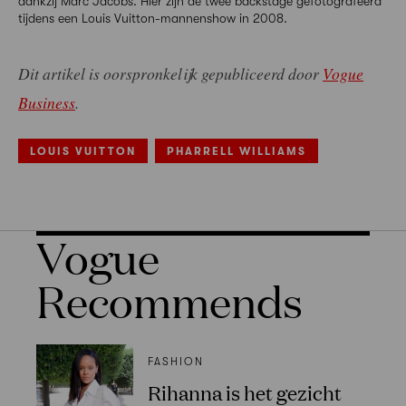
dankzij Marc Jacobs. Hier zijn de twee backstage gefotografeerd
tijdens een Louis Vuitton-mannenshow in 2008.
Dit artikel is oorspronkelijk gepubliceerd door
Vogue
Business
.
LOUIS VUITTON
PHARRELL WILLIAMS
Vogue
Recommends
FASHION
Rihanna is het gezicht