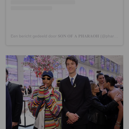
Een bericht gedeeld door 𝐒𝐎𝐍 𝐎𝐅 𝐀 𝐏𝐇𝐀𝐑𝐀𝐎𝐇 (@pharrell)