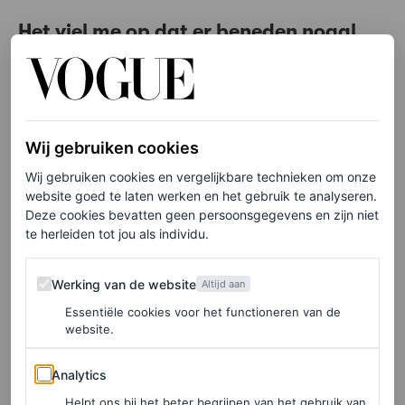
Het viel me op dat er beneden nogal
wat vrouwelijke modellen het gebouw
in en uit liepen…
“Ik maak dingen voor mensen, ja!”
Wij gebruiken cookies
Je zegt vaak geïnspireerd te raken
Wij gebruiken cookies en vergelijkbare technieken om onze
door vrienden, heb je dan ook samen
website goed te laten werken en het gebruik te analyseren.
met hen aan deze collectie gewerkt?
Deze cookies bevatten geen persoonsgegevens en zijn niet
te herleiden tot jou als individu.
“Ja. Mijn leven is een samenwerking. En mijn gave is om
samen te werken. Want hoewel dit een plek is waar ik
Werking van de website
Werking van de website
Altijd aan
ideeën en mijn visie kan inbrengen, ben ik hier met
Essentiële cookies voor het functioneren van de
website.
mensen die veel getalenteerder zijn dan ik. Zij zijn
meesters, dus ik krijg een spoedcursus in andere
Analytics
Analytics
methodes, andere processen, andere gezichtspunten en
Helpt ons bij het beter begrijpen van het gebruik van